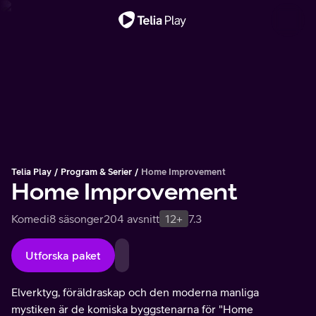
Viktigt meddelande
Telia Play
Program & Serier
Home Improvement
Home Improvement
Komedi
8 säsonger
204 avsnitt
12+
7.3
Utforska paket
Elverktyg, föräldraskap och den moderna manliga
mystiken är de komiska byggstenarna för "Home