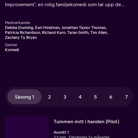
Improvement”, en rolig familjekomedi som tar upp de
frågor dagens män har om att vara män.
Medverkande
Debbe Dunning, Earl Hindman, Jonathan Taylor Thomas,
Patricia Richardson, Richard Karn, Taran Smith, Tim Allen,
Zachery Ty Bryan
Genrer
Komedi
Säsong 1
2
3
4
5
6
7
Tummen mitt i handen (Pilot)
Avsnitt 1
23 min
Tillgänglig 3+ månader