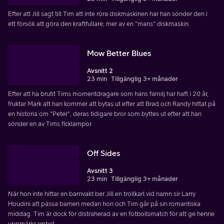
Efter att Jill sagt till Tim att inte röra diskmaskinen har han sönder den i
ett försök att göra den kraftfullare; mer av en "mans" diskmaskin.
Mow Better Blues
Avsnitt 2
23 min
Tillgänglig 3+ månader
Efter att ha brutit Tims momentdragare som hans familj har haft i 20 år,
fruktar Mark att han kommer att bytas ut efter att Brad och Randy hittat på
en historia om "Peter", deras tidigare bror som byttes ut efter att han
sönder en av Tims ficklampor.
Off Sides
Avsnitt 3
23 min
Tillgänglig 3+ månader
När hon inte hittar en barnvakt ber Jill en trollkarl vid namn sir Larry
Houdini att passa barnen medan hon och Tim går på sin romantiska
middag. Tim är dock för distraherad av en fotbollsmatch för att ge henne
uppmärksamhet.