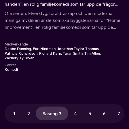
handen”, en rolig familjekomedi som tar upp de frågor
dagens män har om att vara män.
Om serien: Elverktyg, föräldraskap och den moderna
manliga mystiken är de komiska byggstenarna för "Home
Improvement”, en rolig familjekomedi som tar upp de
frågor dagens män har om att vara män.
Medverkande
Debbe Dunning, Earl Hindman, Jonathan Taylor Thomas,
Patricia Richardson, Richard Karn, Taran Smith, Tim Allen,
Zachery Ty Bryan
Genrer
Komedi
1
2
Säsong 3
4
5
6
7