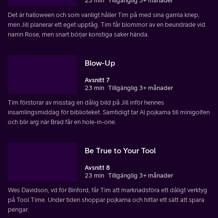
23 min
Tillgänglig 3+ månader
Det är halloween och som vanligt håller Tim på med sina gamla knep,
men Jill planerar ett eget upptåg. Tim får blommor av en beundrade vid
namn Rose, men snart börjar konstiga saker hända.
Blow-Up
Avsnitt 7
23 min
Tillgänglig 3+ månader
Tim förstorar av misstag en dålig bild på Jill inför hennes
insamlingsmiddag för biblioteket. Samtidigt tar Al pojkarna till minigolfen
och blir arg när Brad får en hole-in-one.
Be True to Your Tool
Avsnitt 8
23 min
Tillgänglig 3+ månader
Wes Davidson, vd för Binford, får Tim att marknadsföra ett dåligt verktyg
på Tool Time. Under tiden shoppar pojkarna och hittar ett sätt att spara
pengar.