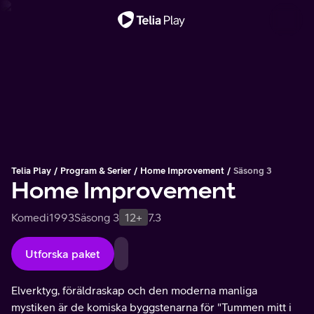
Viktigt meddelande
Telia Play
Program & Serier
Home Improvement
Säsong 3
Home Improvement
Komedi
1993
Säsong 3
12+
7.3
Utforska paket
Elverktyg, föräldraskap och den moderna manliga
mystiken är de komiska byggstenarna för "Tummen mitt i