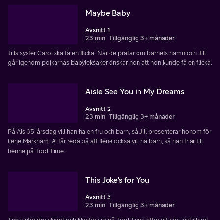
Maybe Baby
Avsnitt 1
23 min
Tillgänglig 3+ månader
Jills syster Carol ska få en flicka. När de pratar om barnets namn och Jill
går igenom pojkarnas babyleksaker önskar hon att hon kunde få en flicka.
Aisle See You in My Dreams
Avsnitt 2
23 min
Tillgänglig 3+ månader
På Als 35-årsdag vill han ha en fru och barn, så Jill presenterar honom för
Ilene Markham. Al får reda på att Ilene också vill ha barn, så han friar till
henne på Tool Time.
This Joke's for You
Avsnitt 3
23 min
Tillgänglig 3+ månader
Tim slutar dra skämt och klantar sig på Tool Time efter att han installerat