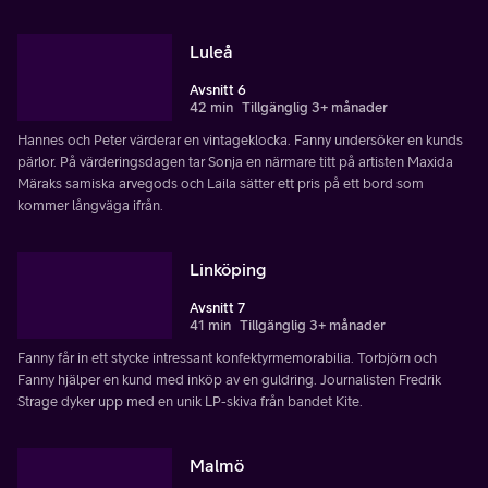
Luleå
Avsnitt 6
42 min
Tillgänglig 3+ månader
Hannes och Peter värderar en vintageklocka. Fanny undersöker en kunds
pärlor. På värderingsdagen tar Sonja en närmare titt på artisten Maxida
Märaks samiska arvegods och Laila sätter ett pris på ett bord som
kommer långväga ifrån.
Linköping
Avsnitt 7
41 min
Tillgänglig 3+ månader
Fanny får in ett stycke intressant konfektyrmemorabilia. Torbjörn och
Fanny hjälper en kund med inköp av en guldring. Journalisten Fredrik
Strage dyker upp med en unik LP-skiva från bandet Kite.
Malmö