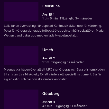
Eskilstuna
Avsnitt 1
1 tim 5 min
Tillgänglig 3+ månader
Laila får en överrasking när ospelad Kentmusik dyker upp för värdering.
Peter får värdera signerade fotbollströjor, och samhällsdebattören Maria
Wetterstrand dyker upp med en låda tv-spelsnostalgi.
Umeå
Avsnitt 2
1 tim
Tillgänglig 3+ månader
Magnus blir häpen över att ett UFO ska värderas och Sara blir hembjuden
till artisten Lisa Miskovsky för att värdera ett speciellt instrument. Sia får
sig en kalldusch när hon ska värdera en toalett.
Göteborg
Avsnitt 3
42 min
Tillgänglig 3+ månader