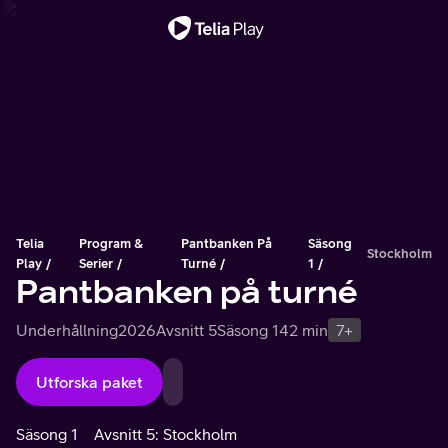
Viktigt meddelande
Telia
Program &
Pantbanken På
Säsong
Stockholm
Play
Serier
Turné
1
Pantbanken på turné
Underhållning
2026
Avsnitt 5
Säsong 1
42 min
7+
Utforska paket
Säsong 1
Avsnitt 5: Stockholm