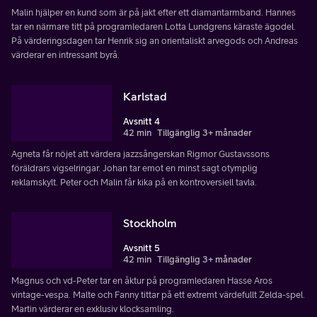
Malin hjälper en kund som är på jakt efter ett diamantarmband. Hannes
tar en närmare titt på programledaren Lotta Lundgrens käraste ägodel.
På värderingsdagen tar Henrik sig an orientaliskt arvegods och Andreas
värderar en intressant byrå.
Karlstad
Avsnitt 4
42 min
Tillgänglig 3+ månader
Agneta får nöjet att värdera jazzsångerskan Rigmor Gustavssons
föräldrars vigselringar. Johan tar emot en minst sagt otymplig
reklamskylt. Peter och Malin får kika på en kontroversiell tavla.
Stockholm
Avsnitt 5
42 min
Tillgänglig 3+ månader
Magnus och vd-Peter tar en åktur på programledaren Hasse Aros
vintage-vespa. Malte och Fanny tittar på ett extremt värdefullt Zelda-spel.
Martin värderar en exklusiv klocksamling.