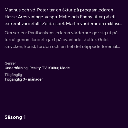
Magnus och vd-Peter tar en åktur på programledaren
Hasse Aros vintage-vespa. Malte och Fanny tittar på ett
extremt värdefullt Zelda-spel. Martin värderar en exklusiv
klocksamling.
Om serien: Pantbankens erfarna värderare ger sig ut på
turné genom landet i jakt på oväntade skatter. Guld,
smycken, konst, fordon och en hel del otippade föremål
kommer experternas väg – här värderas allt!
Genrer
Underhållning, Reality-TV, Kultur, Mode
Tillgänglig
Tillgänglig 3+ månader
Säsong 1