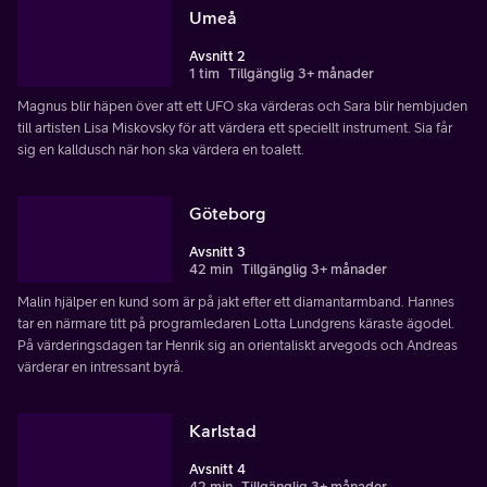
Umeå
Avsnitt 2
1 tim
Tillgänglig 3+ månader
Magnus blir häpen över att ett UFO ska värderas och Sara blir hembjuden
till artisten Lisa Miskovsky för att värdera ett speciellt instrument. Sia får
sig en kalldusch när hon ska värdera en toalett.
Göteborg
Avsnitt 3
42 min
Tillgänglig 3+ månader
Malin hjälper en kund som är på jakt efter ett diamantarmband. Hannes
tar en närmare titt på programledaren Lotta Lundgrens käraste ägodel.
På värderingsdagen tar Henrik sig an orientaliskt arvegods och Andreas
värderar en intressant byrå.
Karlstad
Avsnitt 4
42 min
Tillgänglig 3+ månader