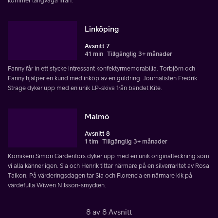
kommer långväga ifrån.
Linköping
Avsnitt 7
41 min
Tillgänglig 3+ månader
Fanny får in ett stycke intressant konfektyrmemorabilia. Torbjörn och
Fanny hjälper en kund med inköp av en guldring. Journalisten Fredrik
Strage dyker upp med en unik LP-skiva från bandet Kite.
Malmö
Avsnitt 8
1 tim
Tillgänglig 3+ månader
Komikern Simon Gärdenfors dyker upp med en unik originalteckning som
vi alla känner igen. Sia och Henrik tittar närmare på en silverraritet av Rosa
Taikon. På värderingsdagen tar Sia och Florencia en närmare kik på
värdefulla Wiwen Nilsson-smycken.
8 av 8 Avsnitt