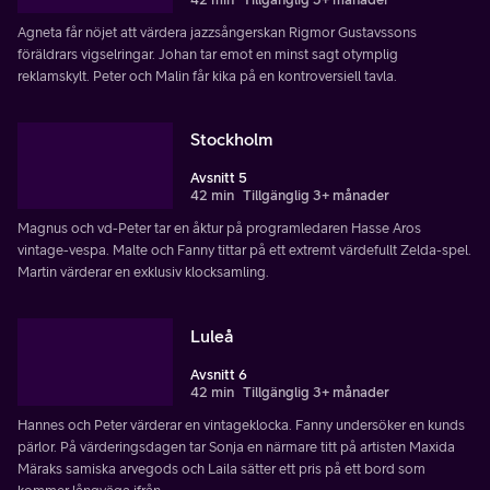
Agneta får nöjet att värdera jazzsångerskan Rigmor Gustavssons
föräldrars vigselringar. Johan tar emot en minst sagt otymplig
reklamskylt. Peter och Malin får kika på en kontroversiell tavla.
Stockholm
Avsnitt 5
42 min
Tillgänglig 3+ månader
Magnus och vd-Peter tar en åktur på programledaren Hasse Aros
vintage-vespa. Malte och Fanny tittar på ett extremt värdefullt Zelda-spel.
Martin värderar en exklusiv klocksamling.
Luleå
Avsnitt 6
42 min
Tillgänglig 3+ månader
Hannes och Peter värderar en vintageklocka. Fanny undersöker en kunds
pärlor. På värderingsdagen tar Sonja en närmare titt på artisten Maxida
Märaks samiska arvegods och Laila sätter ett pris på ett bord som