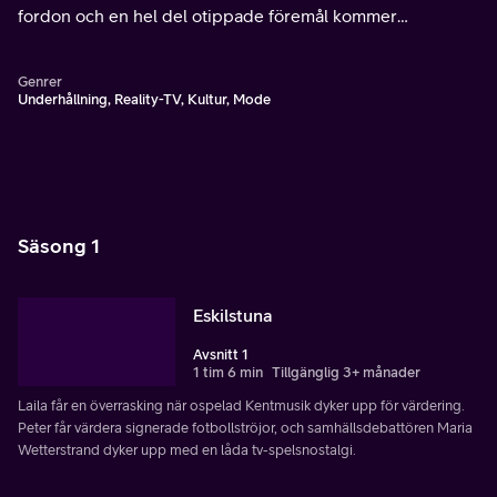
fordon och en hel del otippade föremål kommer
experternas väg – här värderas allt!
Genrer
Underhållning, Reality-TV, Kultur, Mode
Säsong 1
Eskilstuna
Avsnitt 1
1 tim 6 min
Tillgänglig 3+ månader
Laila får en överrasking när ospelad Kentmusik dyker upp för värdering.
Peter får värdera signerade fotbollströjor, och samhällsdebattören Maria
Wetterstrand dyker upp med en låda tv-spelsnostalgi.