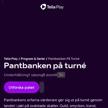
Viktigt meddelande
Telia Play
Program & Serier
Pantbanken På Turné
Pantbanken på turné
Underhållning
1 säsong
8 avsnitt
7+
Utforska paket
Pantbankens erfarna värderare ger sig ut på turné genom
landet i jakt på oväntade skatter. Guld, smycken, konst,