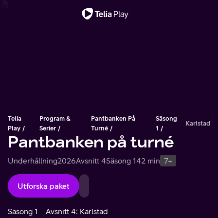
Viktigt meddelande
Telia
Program &
Pantbanken På
Säsong
Karlstad
Play
Serier
Turné
1
Pantbanken på turné
Underhållning
2026
Avsnitt 4
Säsong 1
42 min
7+
Utforska paket
Säsong 1
Avsnitt 4: Karlstad