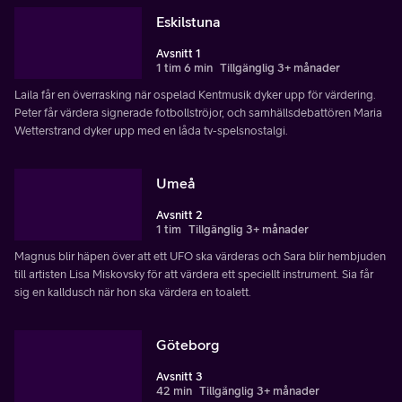
Eskilstuna
Avsnitt 1
1 tim 6 min
Tillgänglig 3+ månader
Laila får en överrasking när ospelad Kentmusik dyker upp för värdering.
Peter får värdera signerade fotbollströjor, och samhällsdebattören Maria
Wetterstrand dyker upp med en låda tv-spelsnostalgi.
Umeå
Avsnitt 2
1 tim
Tillgänglig 3+ månader
Magnus blir häpen över att ett UFO ska värderas och Sara blir hembjuden
till artisten Lisa Miskovsky för att värdera ett speciellt instrument. Sia får
sig en kalldusch när hon ska värdera en toalett.
Göteborg
Avsnitt 3
42 min
Tillgänglig 3+ månader