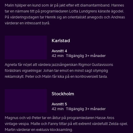
Malin hjälper en kund som är på jakt efter ett diamantarmband. Hannes
tar en närmare titt på programledaren Lotta Lundgrens käraste ägodel.
På värderingsdagen tar Henrik sig an orientaliskt arvegods och Andreas
värderar en intressant byrå.
Karlstad
Avsnitt 4
42 min
Tillgänglig 3+ månader
Agneta får nöjet att värdera jazzsångerskan Rigmor Gustavssons
föräldrars vigselringar. Johan tar emot en minst sagt otymplig
reklamskylt. Peter och Malin får kika på en kontroversiell tavla.
Stockholm
Avsnitt 5
42 min
Tillgänglig 3+ månader
Magnus och vd-Peter tar en åktur på programledaren Hasse Aros
vintage-vespa. Malte och Fanny tittar på ett extremt värdefullt Zelda-spel.
Martin värderar en exklusiv klocksamling.