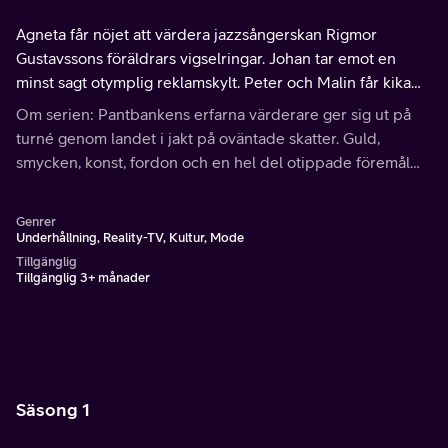
Agneta får nöjet att värdera jazzsångerskan Rigmor
Gustavssons föräldrars vigselringar. Johan tar emot en
minst sagt otymplig reklamskylt. Peter och Malin får kika
på en kontroversiell tavla.
Om serien: Pantbankens erfarna värderare ger sig ut på
turné genom landet i jakt på oväntade skatter. Guld,
smycken, konst, fordon och en hel del otippade föremål
kommer experternas väg – här värderas allt!
Genrer
Underhållning, Reality-TV, Kultur, Mode
Tillgänglig
Tillgänglig 3+ månader
Säsong 1