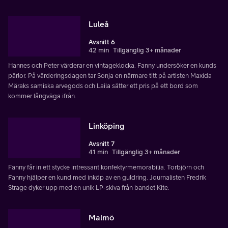
Luleå
Avsnitt 6
42 min
Tillgänglig 3+ månader
Hannes och Peter värderar en vintageklocka. Fanny undersöker en kunds
pärlor. På värderingsdagen tar Sonja en närmare titt på artisten Maxida
Märaks samiska arvegods och Laila sätter ett pris på ett bord som
kommer långväga ifrån.
Linköping
Avsnitt 7
41 min
Tillgänglig 3+ månader
Fanny får in ett stycke intressant konfektyrmemorabilia. Torbjörn och
Fanny hjälper en kund med inköp av en guldring. Journalisten Fredrik
Strage dyker upp med en unik LP-skiva från bandet Kite.
Malmö