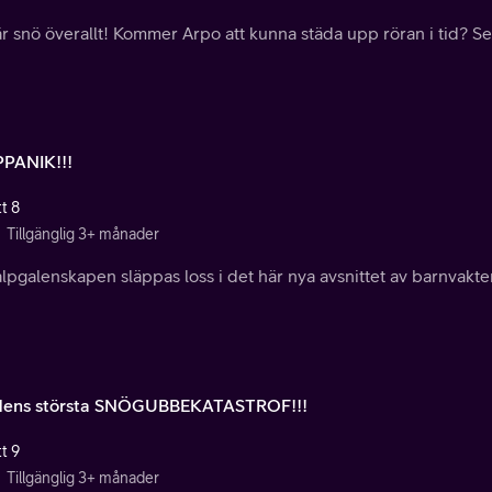
r snö överallt! Kommer Arpo att kunna städa upp röran i tid? Se 
PANIK!!!
t 8
Tillgänglig 3+ månader
lpgalenskapen släppas loss i det här nya avsnittet av barnvakt
dens största SNÖGUBBEKATASTROF!!!
t 9
Tillgänglig 3+ månader