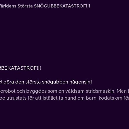
Världens Största SNÖGUBBEKATASTROF!!!
GUBBEKATASTROF!!!
iel göra den största snögubben någonsin!
robot och byggdes som en våldsam stridsmaskin. Men i
o utrustats för att istället ta hand om barn, kodats om för