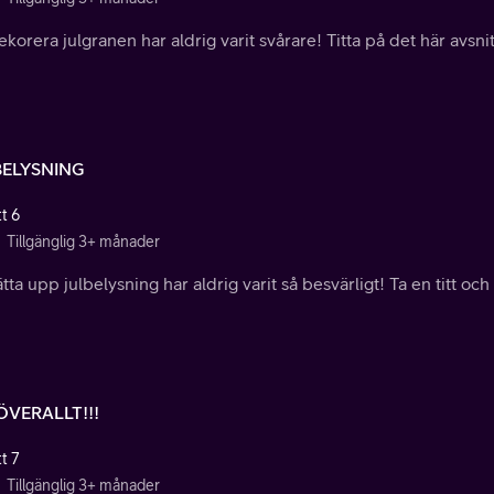
ekorera julgranen har aldrig varit svårare! Titta på det här avsnitt
BELYSNING
t 6
Tillgänglig 3+ månader
ätta upp julbelysning har aldrig varit så besvärligt! Ta en titt och
ÖVERALLT!!!
t 7
Tillgänglig 3+ månader