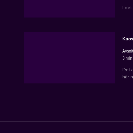
I det
Kaos
Avsni
3 min
Det ä
här n