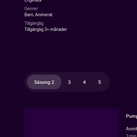
Engelska
Genrer
Barn, Animerat
Tillgänglig
Tillgänglig 3+ månader
Säsong 2
3
4
5
Pump
Avsnit
3 min