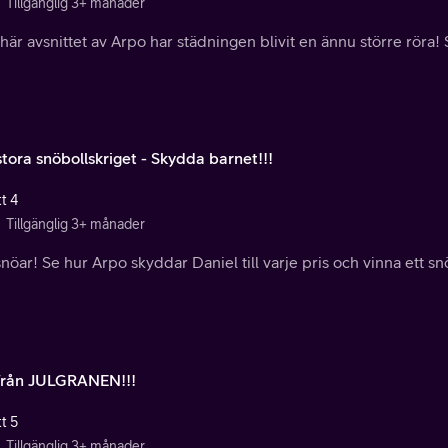
Tillgänglig 3+ månader
 här avsnittet av Arpo har städningen blivit en ännu större röra
tora snöbollskriget - Skydda barnet!!!
t 4
Tillgänglig 3+ månader
nöar! Se hur Arpo skyddar Daniel till varje pris och vinna ett sn
från JULGRANEN!!!
t 5
Tillgänglig 3+ månader