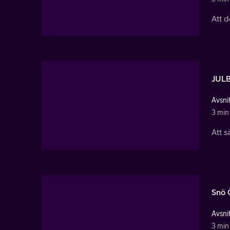
Att d
JUL
Avsnit
3 min
Att s
Snö 
Avsnit
3 min