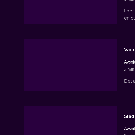
I det
en o
Väck
Avsnit
3 min
Det ä
Städ
Avsnit