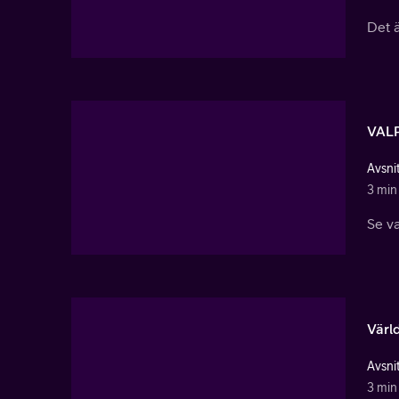
Det ä
VALP
Avsnit
3 min
Se va
Värl
Avsnit
3 min