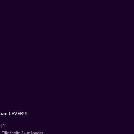
an LEVER!!!
t 1
Tillgänglig 3+ månader