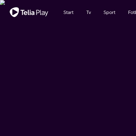
Viktigt meddelande
Start
Tv
Sport
Fot