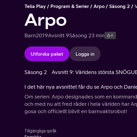
Telia Play
Program & Serier
Arpo
Säsong 2
Arpo
Barn
2019
Avsnitt 9
Säsong 2
3 min
6+
Utforska paket
Logga in
Säsong 2
Avsnitt 9: Världens största SNÖ
I det här nya avsnittet får du se Arpo och Dan
Om serien: Arpo designades som en kommando
och med nu att fred råder i hela världen har Arp
gosa och officiellt blivit en barnvaktsrobot!
Tillgängliga språk