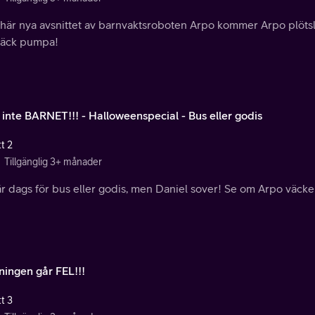
 här nya avsnittet av barnvaktsroboten Arpo kommer Arpo plötsl
täck pumpa!
 inte BARNET!!! - Halloweenspecial - Bus eller godis
t 2
Tillgänglig 3+ månader
r dags för bus eller godis, men Daniel sover! Se om Arpo väcker
ningen går FEL!!!
t 3