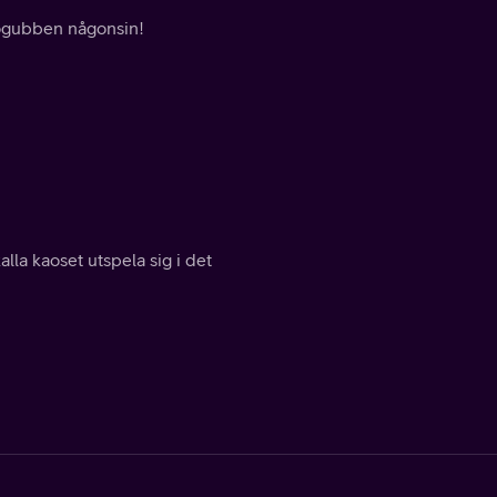
snögubben någonsin!
lla kaoset utspela sig i det