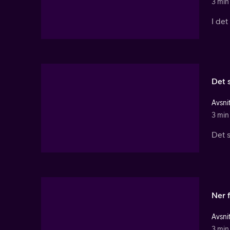
3 min
I det
Det s
Avsnit
3 min
Det s
Ner 
Avsnit
3 min