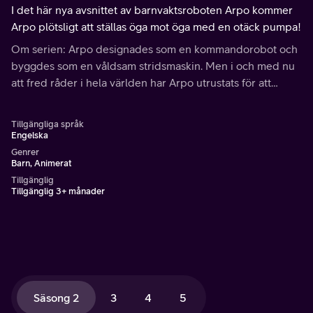
I det här nya avsnittet av barnvaktsroboten Arpo kommer
Arpo plötsligt att ställas öga mot öga med en otäck pumpa!
Om serien: Arpo designades som en kommandorobot och
byggdes som en våldsam stridsmaskin. Men i och med nu
att fred råder i hela världen har Arpo utrustats för att
istället ta hand om barn, kodats om för att gosa och
officiellt blivit en barnvaktsrobot!
Tillgängliga språk
Engelska
Genrer
Barn, Animerat
Tillgänglig
Tillgänglig 3+ månader
Säsong 2
3
4
5