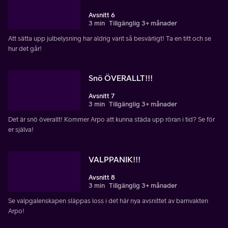
Avsnitt 6
3 min
Tillgänglig 3+ månader
Att sätta upp julbelysning har aldrig varit så besvärligt! Ta en titt och se
hur det går!
Snö ÖVERALLT!!!
Avsnitt 7
3 min
Tillgänglig 3+ månader
Det är snö överallt! Kommer Arpo att kunna städa upp röran i tid? Se för
er själva!
VALPPANIK!!!
Avsnitt 8
3 min
Tillgänglig 3+ månader
Se valpgalenskapen släppas loss i det här nya avsnittet av barnvakten
Arpo!