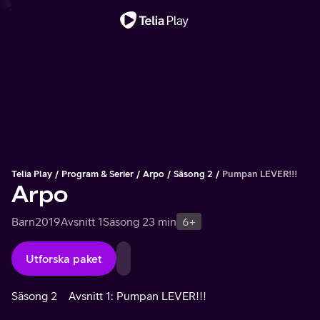
Viktigt meddelande
Telia Play
Program & Serier
Arpo
Säsong 2
Pumpan LEVER!!!
Arpo
Barn
2019
Avsnitt 1
Säsong 2
3 min
6+
Utforska paket
Säsong 2
Avsnitt 1: Pumpan LEVER!!!