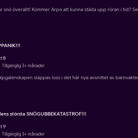
r snö överallt! Kommer Arpo att kunna städa upp röran i tid? Se 
PANIK!!!
t 8
Tillgänglig 3+ månader
lpgalenskapen släppas loss i det här nya avsnittet av barnvakt
dens största SNÖGUBBEKATASTROF!!!
t 9
Tillgänglig 3+ månader