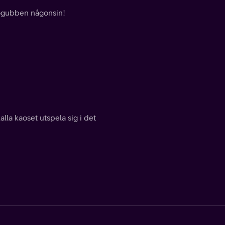
snögubben någonsin!
lla kaoset utspela sig i det