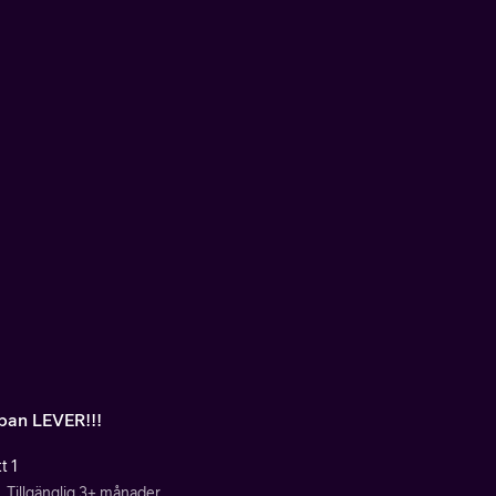
an LEVER!!!
t 1
Tillgänglig 3+ månader