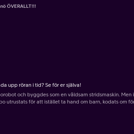
Snö ÖVERALLT!!!
a upp röran i tid? Se för er själva!
robot och byggdes som en våldsam stridsmaskin. Men i
o utrustats för att istället ta hand om barn, kodats om för