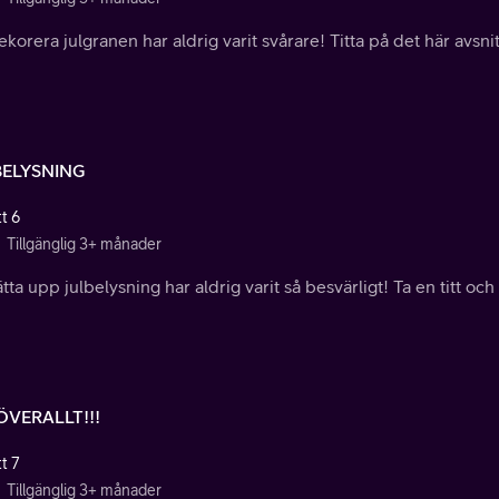
ekorera julgranen har aldrig varit svårare! Titta på det här avsnitt
BELYSNING
t 6
Tillgänglig 3+ månader
ätta upp julbelysning har aldrig varit så besvärligt! Ta en titt och
ÖVERALLT!!!
t 7
Tillgänglig 3+ månader