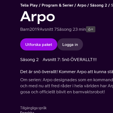
Telia Play
Program & Serier
Arpo
Säsong 2
Arpo
Barn
2019
Avsnitt 7
Säsong 2
3 min
6+
Utforska paket
Logga in
Säsong 2
Avsnitt 7: Snö ÖVERALLT!!!
Det är snö överallt! Kommer Arpo att kunna städ
Om serien: Arpo designades som en kommando
och med nu att fred råder i hela världen har Arp
gosa och officiellt blivit en barnvaktsrobot!
Tillgängliga språk