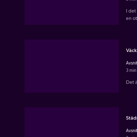
I det
en o
Väck
Avsnit
3 min
Det ä
Städ
Avsnit