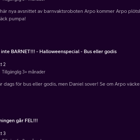
 här nya avsnittet av barnvaktsroboten Arpo kommer Arpo plötsl
täck pumpa!
 inte BARNET!!! - Halloweenspecial - Bus eller godis
t 2
Tillgänglig 3+ månader
r dags för bus eller godis, men Daniel sover! Se om Arpo väcker
ningen går FEL!!!
t 3