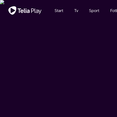
Viktigt meddelande
Start
Tv
Sport
Fot