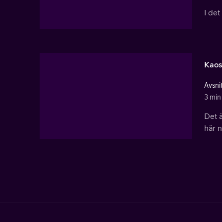
I det
Kaos
Avsni
3 min
Det ä
här n