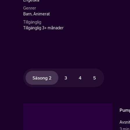
Engelska
Genrer
Barn, Animerat
Tillgänglig
Tillgänglig 3+ månader
Säsong 2
3
4
5
Pump
Avsnit
3 min