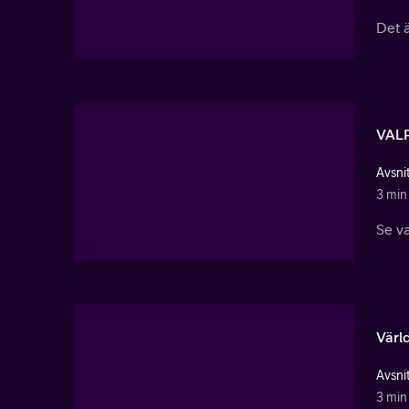
Det ä
VALP
Avsnit
3 min
Se va
Värl
Avsnit
3 min