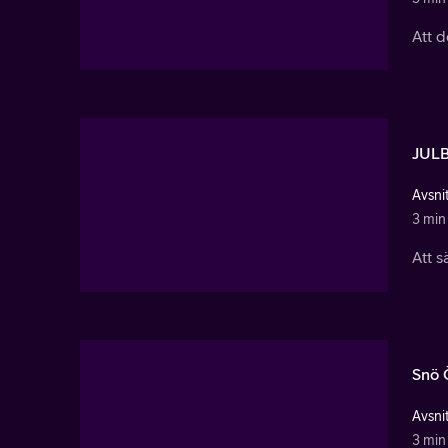
Att d
JUL
Avsnit
3 min
Att s
Snö 
Avsnit
3 min