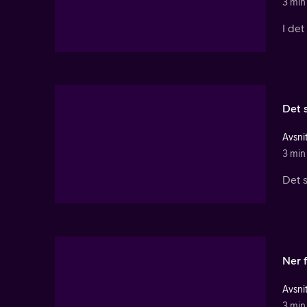
3 min
I det
Det s
Avsnit
3 min
Det s
Ner 
Avsnit
3 min