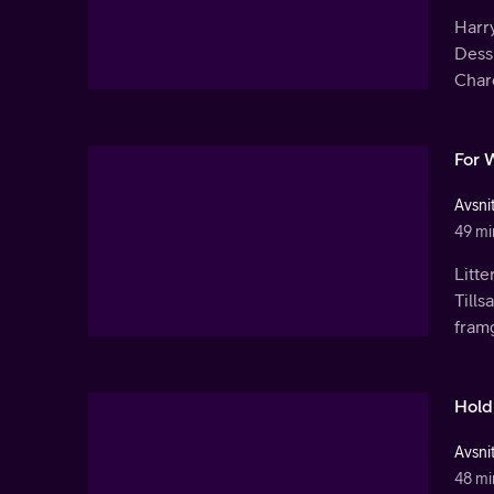
Harry
Dessu
Charo
For 
Avsnit
49 mi
Litte
Tills
framg
Hold 
Avsnit
48 mi