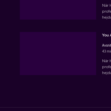
När H
profe
hejda
You A
Avsnit
43 mi
När H
profe
hejda