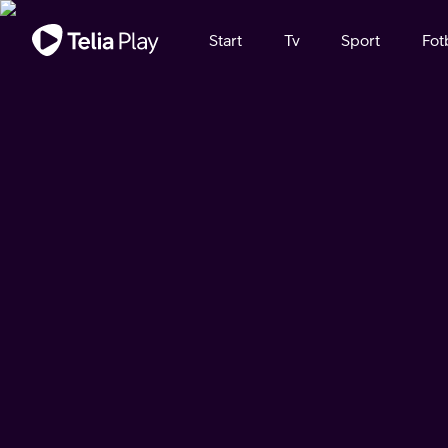
Viktigt meddelande
Start
Tv
Sport
Fot