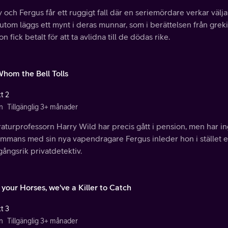
 och Fergus får ett ruggigt fall där en seriemördare verkar välja 
tom läggs ett mynt i deras munnar, som i berättelsen från greki
n fick betalt för att ta avlidna till de dödas rike.
Whom the Bell Tolls
t 2
n
Tillgänglig 3+ månader
raturprofessorn Harry Wild har precis gått i pension, men har in
ammans med sin nya vapendragare Fergus inleder hon i stället e
ångsrik privatdetektiv.
your Horses, we've a Killer to Catch
t 3
n
Tillgänglig 3+ månader