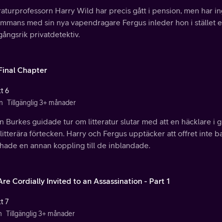
raturprofessorn Harry Wild har precis gått i pension, men har in
ammans med sin nya vapendragare Fergus inleder hon i stället e
ångsrik privatdetektiv.
Final Chapter
t 6
n
Tillgänglig 3+ månader
 Burkes guidade tur om litteratur slutar med att en häcklare i 
itterära förtecken. Harry och Fergus upptäcker att offret inte b
 hade en annan koppling till de inblandade.
re Cordially Invited to an Assassination - Part 1
t 7
n
Tillgänglig 3+ månader