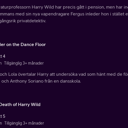
raturprofessorn Harry Wild har precis gått i pension, men har in
ammans med sin nya vapendragare Fergus inleder hon i stället e
ångsrik privatdetektiv.
er on the Dance Floor
t 4
n
Tillgänglig 3+ månader
 och Lola övertalar Harry att undersöka vad som hänt med de f
 och Anthony Soriano från en dansskola.
Death of Harry Wild
t 5
n
Tillgänglig 3+ månader