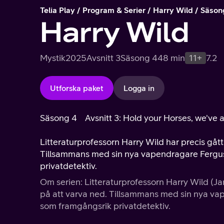
Telia Play
Program & Serier
Harry Wild
Säson
Harry Wild
Mystik
2025
Avsnitt 3
Säsong 4
48 min
11+
7.2
Utforska paket
Logga in
Säsong 4
Avsnitt 3: Hold your Horses, we've a
Litteraturprofessorn Harry Wild har precis gått
Tillsammans med sin nya vapendragare Fergus i
privatdetektiv.
Om serien: Litteraturprofessorn Harry Wild (Ja
på att varva ned. Tillsammans med sin nya vape
som framgångsrik privatdetektiv.