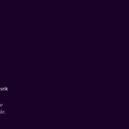
srik
ar
är,