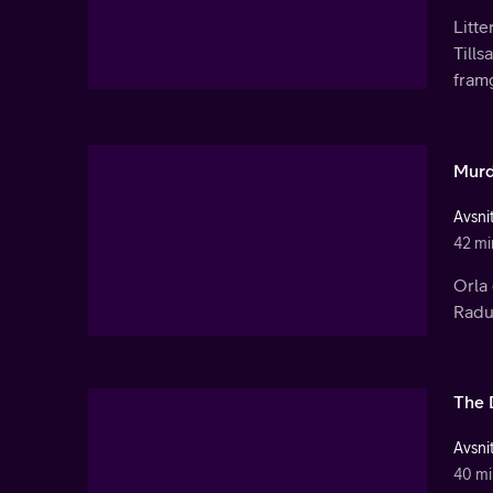
Litte
Tills
framg
Murd
Avsnit
42 mi
Orla
Radu
The 
Avsnit
40 mi