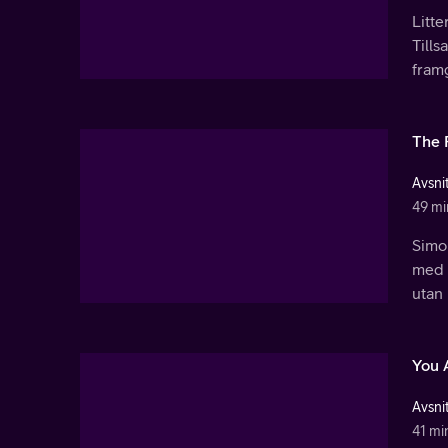
Litte
Tills
framg
The 
Avsnit
49 mi
Simon
med l
utan
You A
Avsnit
41 mi