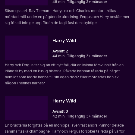
48 min
Tillgänglig 3+ månader
Säsongsstart. Ray Tiernan - Harrys ex och Charlies mentor - hittas
mördad mitt under en pågående utredning. Fergus och Harry bestämmer
sig för att inte ge upp förrän de tagit fast den skyldige.
Harry Wild
Avsnitt 2
44 min
Tillgänglig 3+ månader
Harry och Fergus tar sig an ett nytt fall, där en kvinna försvunnit från en
irländsk by med en kuslig historia. Råkade kvinnan få reda på något
hemligt som ledde henne till sin egen död? Eller mördades hon av
någon i hennes närhet?
Harry Wild
Avsnitt 3
42 min
Tillgänglig 3+ månader
En brudtärna förgiftas på en möhippa, även fast andra kvinnor delade
samma flaska champagne. Harry och Fergus försöker ta reda på varför