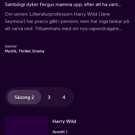
Samtidigt dyker Fergus mamma upp, efter att ha varit
borta i flera år och plötsligt behöver ett nytt mysterium
Om serien: Litteraturprofessorn Harry Wild (Jane
lösas. Kan han lita på henne?
Seymour) har precis gått i pension, men har inga tankar på
att varva ned. Tillsammans med sin nya vapendragare
Fergus inleder hon i stället en helt annan karriär, som
framgångsrik privatdetektiv.
Genrer
Mystik, Thriller, Drama
Säsong 2
3
4
Harry Wild
Avsnitt 1