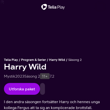
Viktigt meddelande
Telia Play
Program & Serier
Harry Wild
Säsong 2
Harry Wild
Mystik
2023
Säsong 2
11+
7.2
Utforska paket
I den andra säsongen fortsätter Harry och hennes unga
kollega Fergus att ta sig an komplicerade brottsfall.