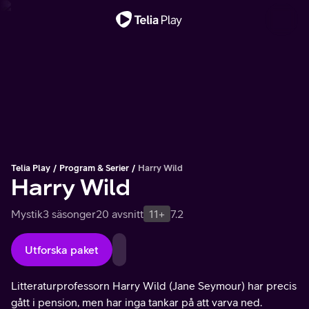
Viktigt meddelande
Telia Play
Program & Serier
Harry Wild
Harry Wild
Mystik
3 säsonger
20 avsnitt
11+
7.2
Utforska paket
Litteraturprofessorn Harry Wild (Jane Seymour) har precis
gått i pension, men har inga tankar på att varva ned.