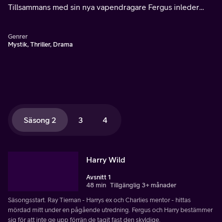
Tillsammans med sin nya vapendragare Fergus inleder
hon i stället en helt annan karriär, som framgångsrik
privatdetektiv.
Genrer
Mystik, Thriller, Drama
Säsong 2
3
4
Harry Wild
Avsnitt 1
48 min
Tillgänglig 3+ månader
Säsongsstart. Ray Tiernan - Harrys ex och Charlies mentor - hittas
mördad mitt under en pågående utredning. Fergus och Harry bestämmer
sig för att inte ge upp förrän de tagit fast den skyldige.