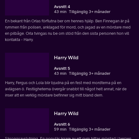
Avsnitt 4
43 min
Tillgänglig 3+ månader
En bekant från Orlas förflutna ber om hennes hjälp. Ben Finnegan är på
rymmen från polisen, anklagad för mord, och jagad av en mördare med
en pilbåge. Orla tvingas nu be om stöd från den sista personen hon vill
kontakta - Harry.
Harry Wild
Avsnitt 5
43 min
Tillgänglig 3+ månader
Harry, Fergus och Lola blir bjudna på en fest med mordtema på en
avlägsen ö. Festligheterna övergår snabbt till något helt annat, när de
inser att en verklig mördare befinner sig mitt bland dem.
Harry Wild
Avsnitt 6
59 min
Tillgänglig 3+ månader
Säsongsavslutning. En populär ägare av ett gym hittas mördad i bergen.