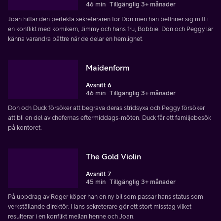
46 min
Tillgänglig 3+ månader
Joan hittar den perfekta sekreteraren för Don men han befinner sig mitt i
en konflikt med komikern, Jimmy och hans fru, Bobbie. Don och Peggy lär
känna varandra bättre när de delar en hemlighet.
Maidenform
Avsnitt 6
46 min
Tillgänglig 3+ månader
Don och Duck försöker att begrava deras stridsyxa och Peggy försöker
att bli en del av chefernas eftermiddags-möten. Duck får ett familjebesök
på kontoret.
The Gold Violin
Avsnitt 7
45 min
Tillgänglig 3+ månader
På uppdrag av Roger köper han en ny bil som passar hans status som
verkställande direktör. Hans sekreterare gör ett stort misstag vilket
resulterar i en konflikt mellan henne och Joan.