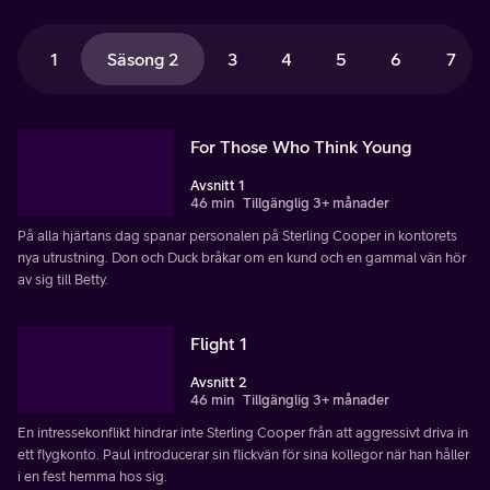
1
Säsong 2
3
4
5
6
7
For Those Who Think Young
Avsnitt 1
46 min
Tillgänglig 3+ månader
På alla hjärtans dag spanar personalen på Sterling Cooper in kontorets
nya utrustning. Don och Duck bråkar om en kund och en gammal vän hör
av sig till Betty.
Flight 1
Avsnitt 2
46 min
Tillgänglig 3+ månader
En intressekonflikt hindrar inte Sterling Cooper från att aggressivt driva in
ett flygkonto. Paul introducerar sin flickvän för sina kollegor när han håller
i en fest hemma hos sig.