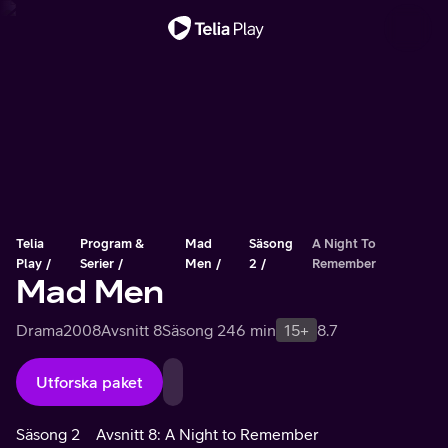
Viktigt meddelande
Telia
Program &
Mad
Säsong
A Night To
Play
Serier
Men
2
Remember
Mad Men
Drama
2008
Avsnitt 8
Säsong 2
46 min
15+
8.7
Utforska paket
Säsong 2
Avsnitt 8: A Night to Remember