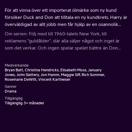
För att vinna över ett importerat ölmärke som ny kund
försöker Duck and Don att tilltala en ny kundkrets. Harry är
överväldigad av allt jobb men får hjälp av en osannolik
källa.
Om serien: Följ med till 1960-talets New York, till
reklamens "guldålder", där alla säljer något och inget är
som det verkar. Och ingen spelar spelet bättre än Don
Draper, Madison Avenues största reklamman - och
kvinnotjusare.
Medverkande
Bryan Batt, Christina Hendricks, Elisabeth Moss, January
Jones, John Slattery, Jon Hamm, Maggie Siff, Rich Sommer,
Rosemarie DeWitt, Vincent Kartheiser
Genrer
Drama
Tillgänglig
Tillgänglig 3+ månader