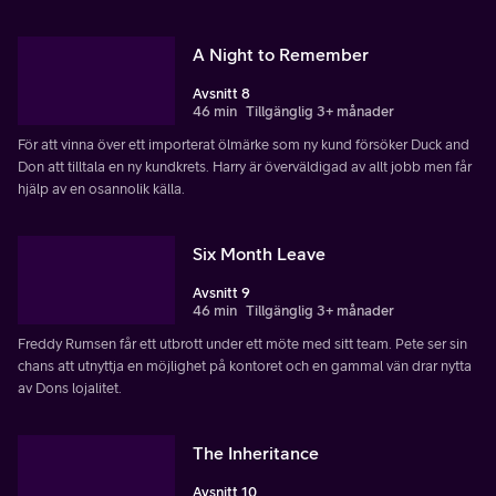
A Night to Remember
Avsnitt 8
46 min
Tillgänglig 3+ månader
För att vinna över ett importerat ölmärke som ny kund försöker Duck and
Don att tilltala en ny kundkrets. Harry är överväldigad av allt jobb men får
hjälp av en osannolik källa.
Six Month Leave
Avsnitt 9
46 min
Tillgänglig 3+ månader
Freddy Rumsen får ett utbrott under ett möte med sitt team. Pete ser sin
chans att utnyttja en möjlighet på kontoret och en gammal vän drar nytta
av Dons lojalitet.
The Inheritance
Avsnitt 10