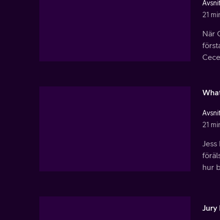
Avsnit
21 mi
När 
först
Cece
What
Avsnit
21 mi
Jess 
föräl
hur 
Jury