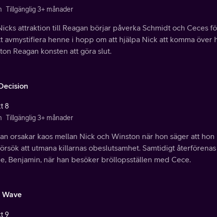
n
Tillgänglig 3+ månader
icks attraktion till Reagan börjar påverka Schmidt och Ceces f
tt avmystifiera henne i hopp om att hjälpa Nick att komma över 
on Reagan konsten att göra slut.
Decision
t 8
n
Tillgänglig 3+ månader
an orsakar kaos mellan Nick och Winston när hon säger att ho
 försök att utmana killarnas obeslutsamhet. Samtidigt återfören
de, Benjamin, när han besöker bröllopsställen med Cece.
 Wave
t 9