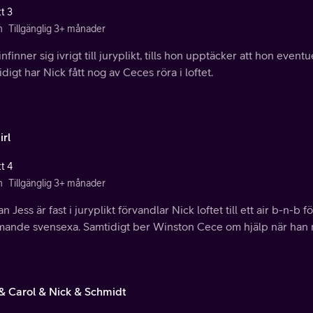
t 3
n
Tillgänglig 3+ månader
infinner sig ivrigt till juryplikt, tills hon upptäcker att hon event
digt har Nick fått nog av Ceces röra i loftet.
irl
t 4
n
Tillgänglig 3+ månader
 Jess är fast i juryplikt förvandlar Nick loftet till ett air b-n-b f
ande svensexa. Samtidigt ber Winston Cece om hjälp när han mi
& Carol & Nick & Schmidt