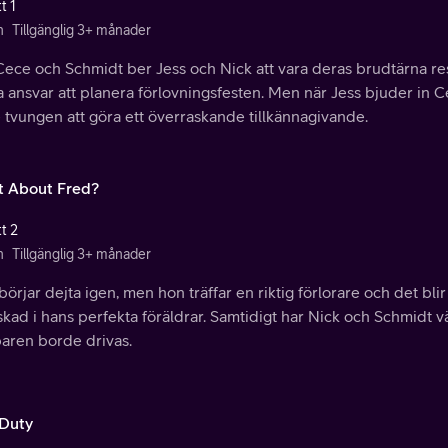
t 1
n
Tillgänglig 3+ månader
Cece och Schmidt ber Jess och Nick att vara deras brudtärna re
a ansvar att planera förlovningsfesten. Men när Jess bjuder in 
 tvungen att göra ett överraskande tillkännagivande.
 About Fred?
t 2
n
Tillgänglig 3+ månader
börjar dejta igen, men hon träffar en riktig förlorare och det bli
skad i hans perfekta föräldrar. Samtidigt har Nick och Schmidt v
baren borde drivas.
 Duty