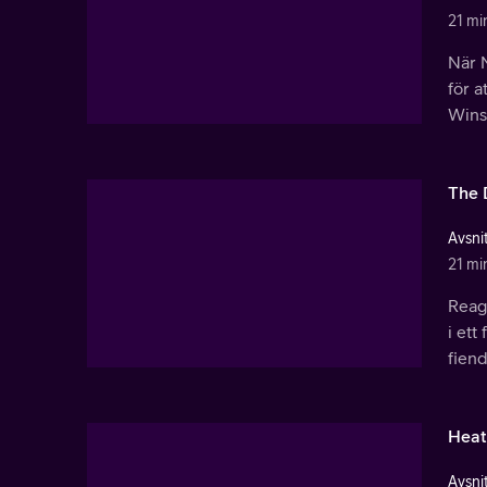
21 mi
När N
för a
Winst
The 
Avsnit
21 mi
Reag
i ett
fien
Heat
Avsnit