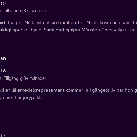
t 5
n
Tillgänglig 3+ månader
dt hjälper Nick lista ut sin framtid efter Nicks kusin och hans 
ldigt speciell hjälp. Samtidigt hjälper Winston Cece välja ut en
gan
t 6
n
Tillgänglig 3+ månader
acker läkemedelsrepresentant kommer in i gängets liv när hon g
 hon har juryplikt.
t 7