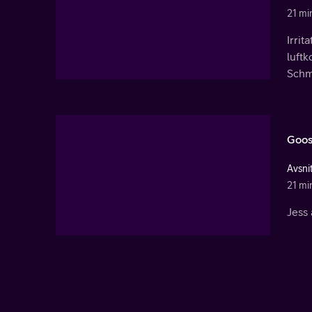
21 mi
Irri
luftk
Schm
Goo
Avsni
21 mi
Jess 