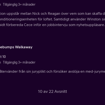
n
Tillgänglig 3+ månader
tation uppstår mellan Nick och Reagan över vem som kan skaffa 
onditioneringsenheten för loftet. Samtidigt använder Winston sin 
idt förbereda Cece inför en jobbintervju som nyhetsuppläsare.
sebumps Walkaway
tt 10
n
Tillgänglig 3+ månader
återvänder från sin juryplikt och försöker avslöja en med-juryme
10 av 22 Avsnitt