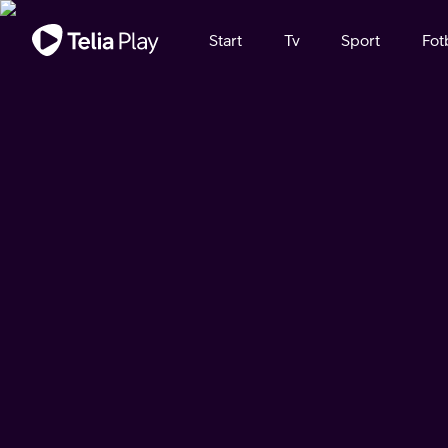
Viktigt meddelande
Start
Tv
Sport
Fot