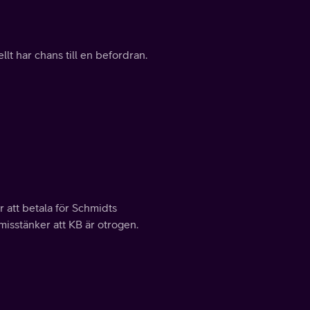
uellt har chans till en befordran.
ör att betala för Schmidts
sstänker att KB är otrogen.