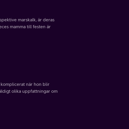
spektive marskalk, är deras
Ceces mamma till festen är
r komplicerat när hon blir
äldigt olika uppfattningar om