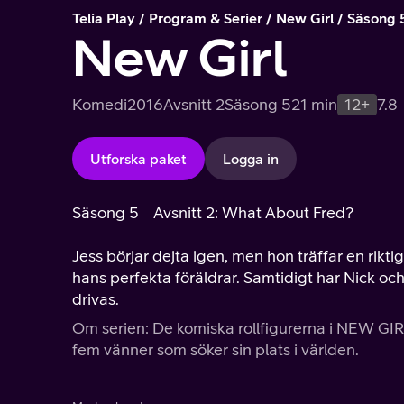
Telia Play
Program & Serier
New Girl
Säsong 
New Girl
Komedi
2016
Avsnitt 2
Säsong 5
21 min
12+
7.8
Utforska paket
Logga in
Säsong 5
Avsnitt 2: What About Fred?
Jess börjar dejta igen, men hon träffar en riktig
hans perfekta föräldrar. Samtidigt har Nick oc
drivas.
Om serien: De komiska rollfigurerna i NEW GIRL
fem vänner som söker sin plats i världen.