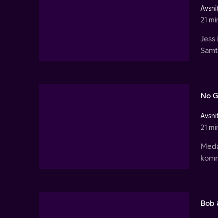
Avsnit
21 mi
Jess 
Samti
No G
Avsnit
21 mi
Medan
komm
Bob 