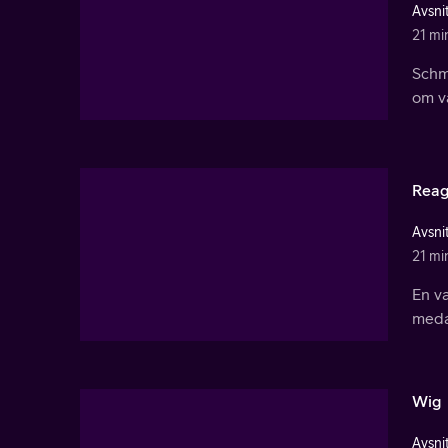
Avsnit
21 mi
Schmi
om vä
Rea
Avsnit
21 mi
En v
medan
Wig
Avsnit