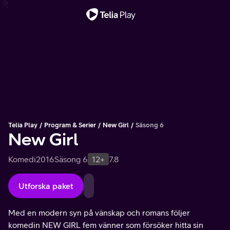
Viktigt meddelande
Telia Play
Program & Serier
New Girl
Säsong 6
New Girl
Komedi
2016
Säsong 6
12+
7.8
Utforska paket
Med en modern syn på vänskap och romans följer
komedin NEW GIRL fem vänner som försöker hitta sin