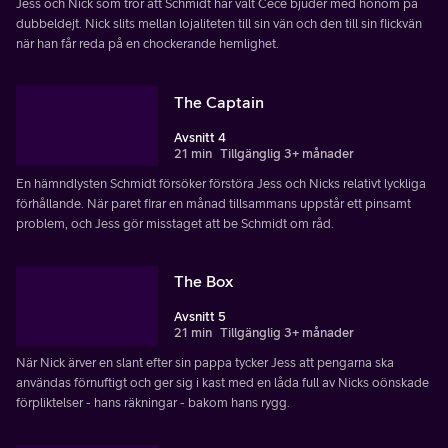
Jess och Nick som tror att Schmidt har valt Cece bjuder med honom på
dubbeldejt. Nick slits mellan lojaliteten till sin vän och den till sin flickvän
när han får reda på en chockerande hemlighet.
The Captain
Avsnitt 4
21 min
Tillgänglig 3+ månader
En hämndlysten Schmidt försöker förstöra Jess och Nicks relativt lyckliga
förhållande. När paret firar en månad tillsammans uppstår ett pinsamt
problem, och Jess gör misstaget att be Schmidt om råd.
The Box
Avsnitt 5
21 min
Tillgänglig 3+ månader
När Nick ärver en slant efter sin pappa tycker Jess att pengarna ska
användas förnuftigt och ger sig i kast med en låda full av Nicks oönskade
förpliktelser - hans räkningar - bakom hans rygg.