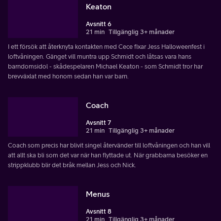
Keaton
Avsnitt 6
21 min
Tillgänglig 3+ månader
I ett försök att återknyta kontakten med Cece fixar Jess Halloweenfest i
loftvåningen. Gänget vill muntra upp Schmidt och låtsas vara hans
barndomsidol - skådespelaren Michael Keaton - som Schmidt tror har
brevväxlat med honom sedan han var barn.
Coach
Avsnitt 7
21 min
Tillgänglig 3+ månader
Coach som precis har blivit singel återvänder till loftvåningen och han vill
att allt ska bli som det var när han flyttade ut. När grabbarna besöker en
strippklubb blir det bråk mellan Jess och Nick.
Menus
Avsnitt 8
21 min
Tillgänglig 3+ månader