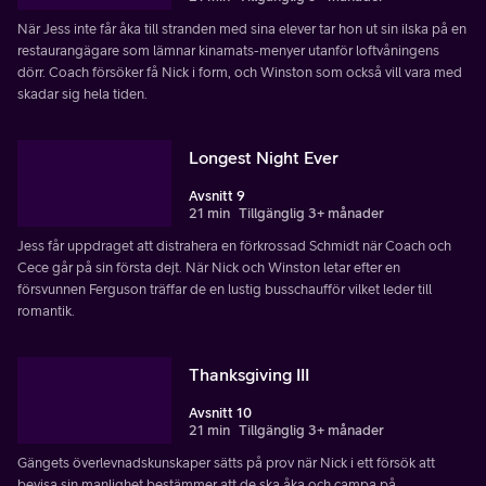
När Jess inte får åka till stranden med sina elever tar hon ut sin ilska på en
restaurangägare som lämnar kinamats-menyer utanför loftvåningens
dörr. Coach försöker få Nick i form, och Winston som också vill vara med
skadar sig hela tiden.
Longest Night Ever
Avsnitt 9
21 min
Tillgänglig 3+ månader
Jess får uppdraget att distrahera en förkrossad Schmidt när Coach och
Cece går på sin första dejt. När Nick och Winston letar efter en
försvunnen Ferguson träffar de en lustig busschaufför vilket leder till
romantik.
Thanksgiving III
Avsnitt 10
21 min
Tillgänglig 3+ månader
Gängets överlevnadskunskaper sätts på prov när Nick i ett försök att
bevisa sin manlighet bestämmer att de ska åka och campa på