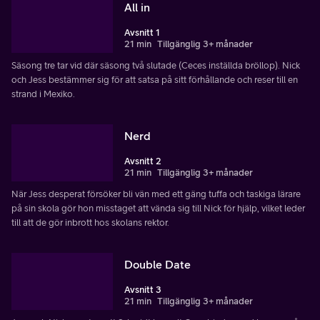
All in
Avsnitt 1
21 min
Tillgänglig 3+ månader
Säsong tre tar vid där säsong två slutade (Ceces inställda bröllop). Nick
och Jess bestämmer sig för att satsa på sitt förhållande och reser till en
strand i Mexiko.
Nerd
Avsnitt 2
21 min
Tillgänglig 3+ månader
När Jess desperat försöker bli vän med ett gäng tuffa och taskiga lärare
på sin skola gör hon misstaget att vända sig till Nick för hjälp, vilket leder
till att de gör inbrott hos skolans rektor.
Double Date
Avsnitt 3
21 min
Tillgänglig 3+ månader