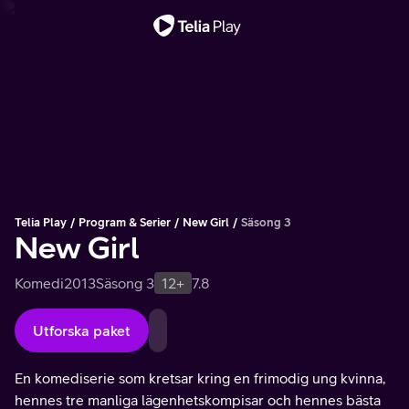
Viktigt meddelande
Telia Play
Program & Serier
New Girl
Säsong 3
New Girl
Komedi
2013
Säsong 3
12+
7.8
Utforska paket
En komediserie som kretsar kring en frimodig ung kvinna,
hennes tre manliga lägenhetskompisar och hennes bästa