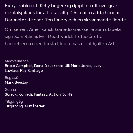
Ruby, Pablo och Kelly beger sig djupt in i ett övergivet
mentalsjukhus för att leta rätt på Ash och rädda honom.
Där möter de sheriffen Emery och en skrämmande fiende.
Om serien: Amerikansk komediskräckserie som utspelar
sig i Sam Raimis Evil Dead-värld. Trettio år efter
händelserna i den första filmen måste antihjälten Ash
Williams än en gång plocka upp motorsågen och kämpa
mot de odöda.
Medverkande
Bruce Campbell, Dana DeLorenzo, Jill Marie Jones, Lucy
Lawless, Ray Santiago
Regissör
Mark Beesley
Genrer
Skräck, Komedi, Fantasy, Action, Sci-Fi
Tillgänglig
Tillgänglig 3+ månader