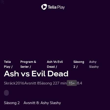
Viktigt meddelande
Telia
Program &
Ash Vs Evil
Säsong
Ashy
Play
Serier
Dead
2
Slashy
Ash vs Evil Dead
Skräck
2016
Avsnitt 8
Säsong 2
27 min
15+
8.4
Säsong 2
Avsnitt 8: Ashy Slashy