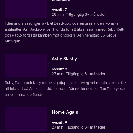
Avsnitt 7
28 min
Tillgänglig 3+ månader
I den andra säsongen av Evil Dead-uppföljaren lämnar den ikoniska
antihjälten Ash Jacksonville i Florida för att tillsammans med Ruby, Kelly
och Pablo fortsätta kampen mot ondskan i Ash hemstad Elk Grove i
Michigan.
Ashy Slashy
Avsnitt 8
27 min
Tillgänglig 3+ månader
Ruby, Pablo och Kelly beger sig djupt in i ett övergivet mentalsjukhus för
att leta rätt på Ash och rädda honom. Där möter de sheriffen Emery och
en skrämmande fiende.
Home Again
Avsnitt 9
27 min
Tillgänglig 3+ månader