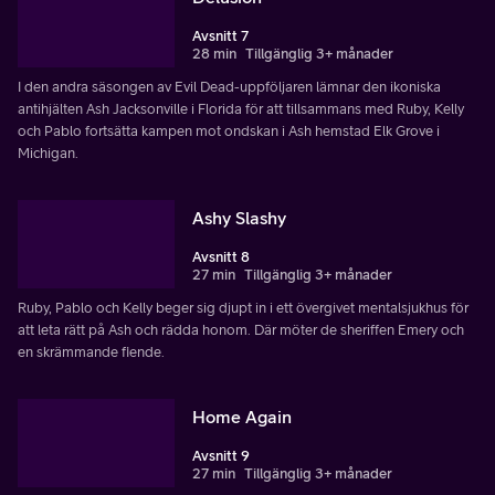
Avsnitt 7
28 min
Tillgänglig 3+ månader
I den andra säsongen av Evil Dead-uppföljaren lämnar den ikoniska
antihjälten Ash Jacksonville i Florida för att tillsammans med Ruby, Kelly
och Pablo fortsätta kampen mot ondskan i Ash hemstad Elk Grove i
Michigan.
Ashy Slashy
Avsnitt 8
27 min
Tillgänglig 3+ månader
Ruby, Pablo och Kelly beger sig djupt in i ett övergivet mentalsjukhus för
att leta rätt på Ash och rädda honom. Där möter de sheriffen Emery och
en skrämmande fiende.
Home Again
Avsnitt 9
27 min
Tillgänglig 3+ månader