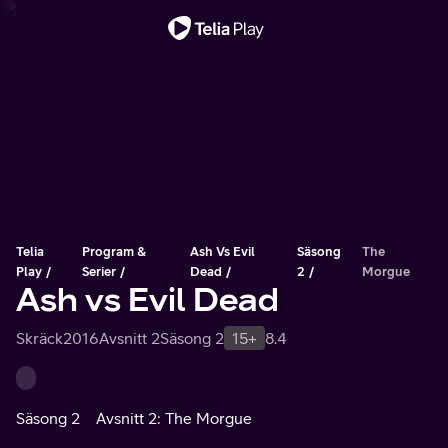
Viktigt meddelande
Telia
Program &
Ash Vs Evil
Säsong
The
Play
Serier
Dead
2
Morgue
Ash vs Evil Dead
Skräck
2016
Avsnitt 2
Säsong 2
15+
8.4
Säsong 2
Avsnitt 2: The Morgue