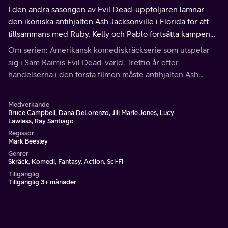
I den andra säsongen av Evil Dead-uppföljaren lämnar
den ikoniska antihjälten Ash Jacksonville i Florida för att
tillsammans med Ruby, Kelly och Pablo fortsätta kampen
mot ondskan i Ash hemstad Elk Grove i Michigan.
Om serien: Amerikansk komediskräckserie som utspelar
sig i Sam Raimis Evil Dead-värld. Trettio år efter
händelserna i den första filmen måste antihjälten Ash
Williams än en gång plocka upp motorsågen och kämpa
mot de odöda.
Medverkande
Bruce Campbell, Dana DeLorenzo, Jill Marie Jones, Lucy
Lawless, Ray Santiago
Regissör
Mark Beesley
Genrer
Skräck, Komedi, Fantasy, Action, Sci-Fi
Tillgänglig
Tillgänglig 3+ månader