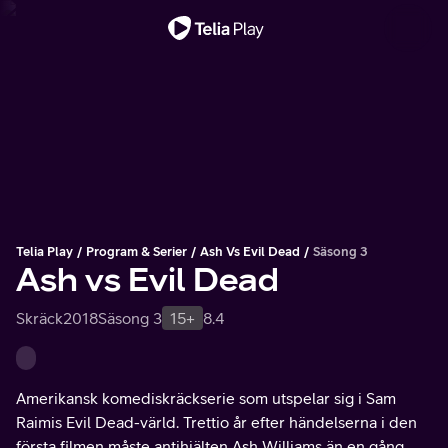
Viktigt meddelande
Telia Play
Program & Serier
Ash Vs Evil Dead
Säsong 3
Ash vs Evil Dead
Skräck
2018
Säsong 3
15+
8.4
Amerikansk komediskräckserie som utspelar sig i Sam
Raimis Evil Dead-värld. Trettio år efter händelserna i den
första filmen måste antihjälten Ash Williams än en gång