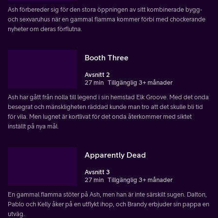
Ash förbereder sig för den stora öppningen av sitt kombinerade bygg-
och sexvaruhus när en gammal flamma kommer förbi med chockerande
nyheter om deras förflutna.
Booth Three
Avsnitt 2
27 min
Tillgänglig 3+ månader
Ash har gått från nolla till legend i sin hemstad Elk Groove. Med det onda
besegrat och mänskligheten räddad kunde man tro att det skulle bli tid
för vila. Men lugnet är kortlivat för det onda återkommer med siktet
inställt på nya mål.
Apparently Dead
Avsnitt 3
27 min
Tillgänglig 3+ månader
En gammal flamma stöter på Ash, men han är inte särskilt sugen. Dalton,
Pablo och Kelly åker på en utflykt ihop, och Brandy erbjuder sin pappa en
utväg.