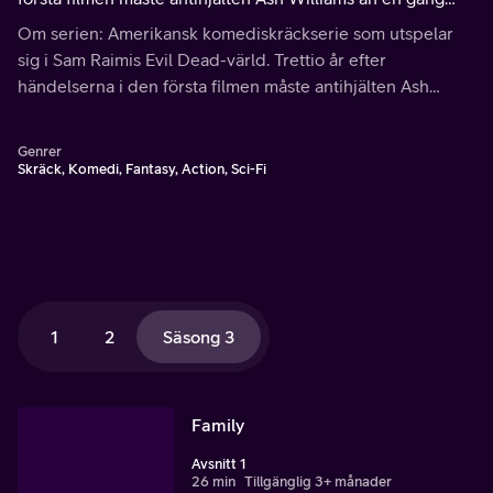
plocka upp motorsågen och kämpa mot de odöda.
Om serien: Amerikansk komediskräckserie som utspelar
sig i Sam Raimis Evil Dead-värld. Trettio år efter
händelserna i den första filmen måste antihjälten Ash
Williams än en gång plocka upp motorsågen och kämpa
mot de odöda.
Genrer
Skräck, Komedi, Fantasy, Action, Sci-Fi
1
2
Säsong 3
Family
Avsnitt 1
26 min
Tillgänglig 3+ månader