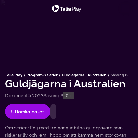
Viktigt meddelande
Telia Play
Program & Serier
Guldjägarna I Australien
Säsong 8
Guldjägarna i Australien
Dokumentär
2023
Säsong 8
0+
Utforska paket
Om serien: Följ med tre gäng inbitna guldgrävare som
riskerar liv och lem i hopp om att kamma hem storkovan