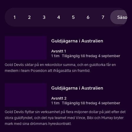
1
2
3
4
5
6
7
Säsong
Guldjägarna i Australien
Avsnitt 1
1 tim
Tillgänglig till fredag 4 september
Gold Devils siktar på en rekordstor summa, och en guldtorka får en
medlem i team Poseidon att ifrågasätta sin framtid.
Guldjägarna i Australien
Avsnitt 2
1 tim
Tillgänglig till fredag 4 september
Gold Devils flyttar sin verksamhet på flera miljoner dollar på jakt efter det
stora guldfyndet, och det nya teamet med Vince, Bibi och Murray bryter
mark med sina drömmars hyreskontrakt.