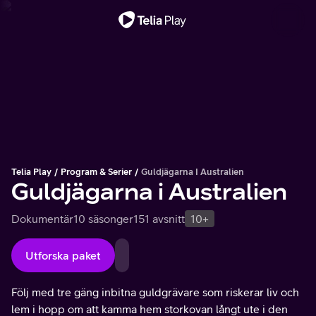
Viktigt meddelande
Telia Play
Program & Serier
Guldjägarna I Australien
Guldjägarna i Australien
Dokumentär
10 säsonger
151 avsnitt
10+
Utforska paket
Följ med tre gäng inbitna guldgrävare som riskerar liv och
lem i hopp om att kamma hem storkovan långt ute i den