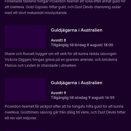
Försenade tillstånd tvingar Poseidon-teamet att söka efter annat guld för
att överleva. Gold Gypsies hittar guld, och Dust Devils chansning slutar
med ett stort mekaniskt misslyckande.
Guldjägarna i Australien
Avsnitt 8
Tillgänglig till lördag 8 augusti 18:00
Shane och Russell bygger om ett verk för att kunna rädda säsongen.
Victoria Diggers tvingas gräva på en grannes arrende, och bröderna
Marcus och Linden är strandade i utmarken.
Guldjägarna i Australien
Avsnitt 9
Tillgänglig till söndag 9 augusti 16:55
Poseidon-teamet får jackpot efter att ha tvingats hitta guld för att kunna
överleva. Goldtimers säsong går från dålig till värre, och Dust Devils hittar
ett rev värt miljoner.