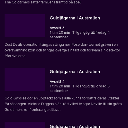
The Goldtimers sätter familjens framtid på spel.
Guldjägarna i Australien
Avsnitt 3
1 tim 20 min
Tillgänglig till fredag 4
september
Dust Devils operation tvingas stänga ner. Poseidon-teamet gräver i en
översvämningszon och tvingas överge sin täkt och försvara sin detektor
från rivalerna.
Guldjägarna i Australien
Avsnitt 4
1 tim 20 min
Tillgänglig till lördag 5
september
Gold Gypsies gör en upptäckt som skulle kunna förbättra deras utsikter
för säsongen. Victoria Diggers slår i rött vilket tvingar Neville till sin gräns.
Goldtimers konfronterar guldtjuvar.
Guldjägarna i Australien