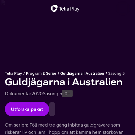
Viktigt meddelande
Telia Play
Program & Serier
Guldjägarna I Australien
Säsong 5
Guldjägarna i Australien
Dokumentär
2020
Säsong 5
0+
Utforska paket
Om serien: Följ med tre gäng inbitna guldgrävare som
riskerar liv och lem i hopp om att kamma hem storkovan