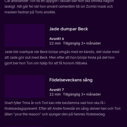
Cat andvänder Tori till en uppgift i skolan där hon ska sminka någon
läskigt. Allt går fel när hon använt cementlim till sin Zombi mask och
masken fastnar på Toris ansikte.
Jade dumpar Beck
Avsnitt 6
22 min
Tillgänglig 3+ månader
Jade blir svartsjuk när Beck börjar umgås med en kändis, det slutar med
att Jade gör slut med Beck. Men efter att hon börjar tvivla på det hon
gjort ber hon Tori om hjälp för att få honom tillbaka.
Födelseveckans sång
Avsnitt 7
22 min
Tillgänglig 3+ månader
Snart fyller Trina år och Tori kan inte bestämma vad hon ska få i
födelsedagspresent. Efter att Andre föreslår en sång skriver han och Tori
låten "your the reason" och sjunger den på hennes födelsedag.