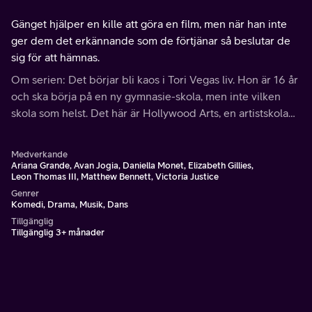
Gänget hjälper en kille att göra en film, men när han inte
ger dem det erkännande som de förtjänar så beslutar de
sig för att hämnas.
Om serien: Det börjar bli kaos i Tori Vegas liv. Hon är 16 år
och ska börja på en ny gymnasie-skola, men inte vilken
skola som helst. Det här är Hollywood Arts, en artistskola
där galet talangfulla studenter får lära sig att bli riktiga
artister
Medverkande
Ariana Grande, Avan Jogia, Daniella Monet, Elizabeth Gillies,
Leon Thomas III, Matthew Bennett, Victoria Justice
Genrer
Komedi, Drama, Musik, Dans
Tillgänglig
Tillgänglig 3+ månader