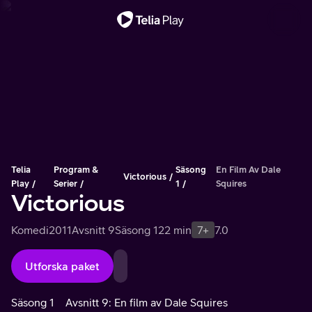
Viktigt meddelande
Telia
Program &
Säsong
En Film Av Dale
Victorious
Play
Serier
1
Squires
Victorious
Komedi
2011
Avsnitt 9
Säsong 1
22 min
7+
7.0
Utforska paket
Säsong 1
Avsnitt 9: En film av Dale Squires