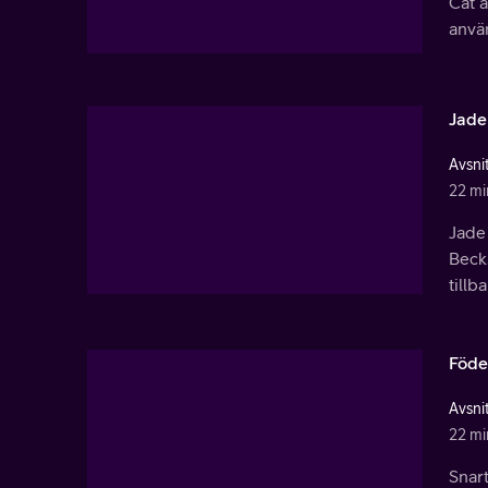
Cat a
använ
Jade
Avsnit
22 mi
Jade 
Beck.
tillba
Föde
Avsnit
22 mi
Snart