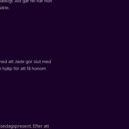
skigt. Allt går fel när hon
ikte.
 med att Jade gör slut med
 hjälp för att få honom
lsedagspresent. Efter att