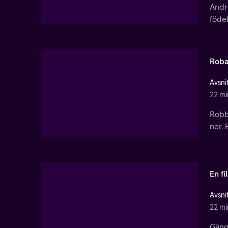
Andre
föde
Roba
Avsnit
22 mi
Robbi
ner.
En f
Avsnit
22 mi
Gänge