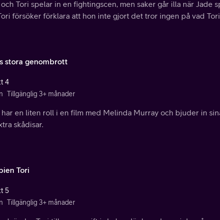
och Tori spelar in en fightingscen, men saker går illa när Jade sp
ori försöker förklara att hon inte gjort det tror ingen på vad Tori
s stora genombrott
t 4
n
Tillgänglig 3+ månader
har en liten roll i en film med Melinda Murray och bjuder in sin
xtra skådisar.
ien Tori
t 5
n
Tillgänglig 3+ månader