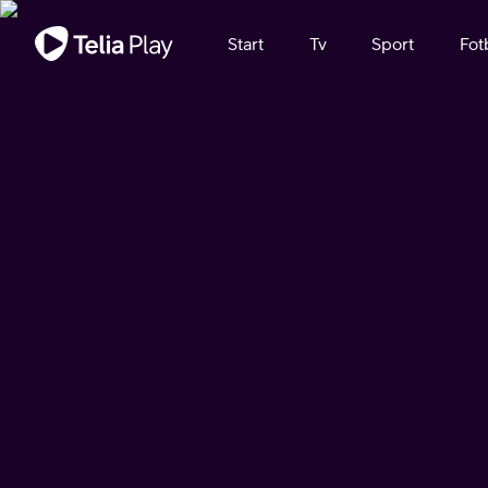
Viktigt meddelande
Start
Tv
Sport
Fot