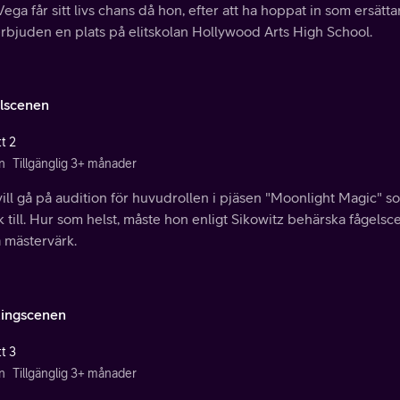
Vega får sitt livs chans då hon, efter att ha hoppat in som ersättar
erbjuden en plats på elitskolan Hollywood Arts High School.
lscenen
t 2
n
Tillgänglig 3+ månader
vill gå på audition för huvudrollen i pjäsen "Moonlight Magic" s
 till. Hur som helst, måste hon enligt Sikowitz behärska fågelsc
 mästervärk.
tingscenen
t 3
n
Tillgänglig 3+ månader