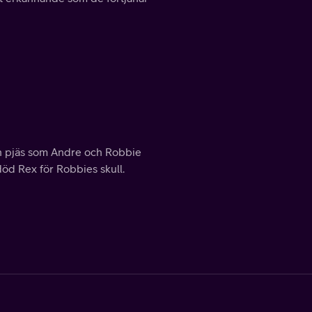
l en pjäs som Andre och Robbie
död Rex för Robbies skull.