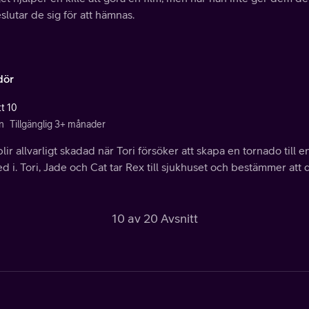
slutar de sig för att hämnas.
dör
tt 10
n
Tillgänglig 3+ månader
lir allvarligt skadad när Tori försöker att skapa en tornado til
d i. Tori, Jade och Cat tar Rex till sjukhuset och bestämmer att 
10 av 20 Avsnitt