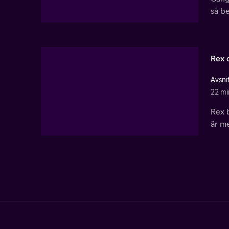
så be
Rex 
Avsni
22 mi
Rex b
är me