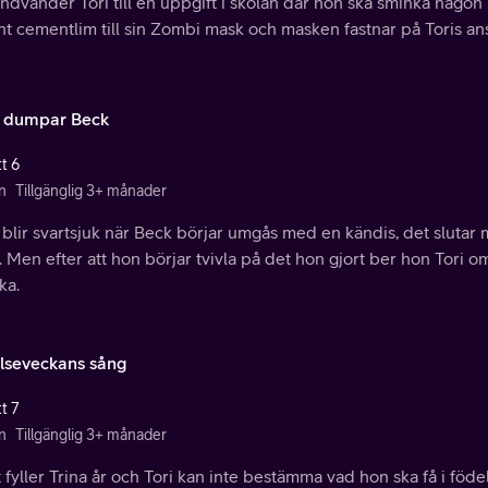
ndvänder Tori till en uppgift i skolan där hon ska sminka någon lä
t cementlim till sin Zombi mask och masken fastnar på Toris ans
 dumpar Beck
t 6
n
Tillgänglig 3+ månader
blir svartsjuk när Beck börjar umgås med en kändis, det slutar
 Men efter att hon börjar tvivla på det hon gjort ber hon Tori om
ka.
lseveckans sång
t 7
n
Tillgänglig 3+ månader
 fyller Trina år och Tori kan inte bestämma vad hon ska få i föde