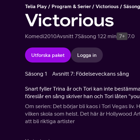
Telia Play
Program & Serier
Victorious
Säsong
Victorious
Komedi
2010
Avsnitt 7
Säsong 1
22 min
7+
7.0
Utforska paket
Logga in
Säsong 1
Avsnitt 7: Födelseveckans sång
Snart fyller Trina år och Tori kan inte bestämm
föreslår en sång skriver han och Tori låten "y
Om serien: Det börjar bli kaos i Tori Vegas liv
vilken skola som helst. Det här är Hollywood Arts
att bli riktiga artister