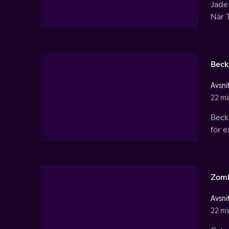
Jade 
När T
Beck
Avsnit
22 mi
Beck 
för e
Zomb
Avsnit
22 mi