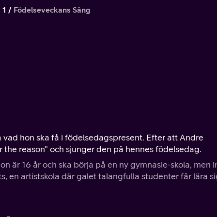
 1
Födelseveckans Sång
a vad hon ska få i födelsedagspresent. Efter att Andre
our the reason" och sjunger den på hennes födelsedag.
. Hon är 16 år och ska börja på en ny gymnasie-skola, men i
, en artistskola där galet talangfulla studenter får lära s