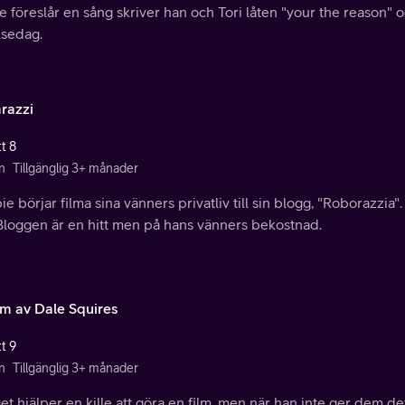
 föreslår en sång skriver han och Tori låten "your the reason"
lsedag.
razzi
t 8
n
Tillgänglig 3+ månader
e börjar filma sina vänners privatliv till sin blogg, "Roborazzia"
 Bloggen är en hitt men på hans vänners bekostnad.
ilm av Dale Squires
t 9
n
Tillgänglig 3+ månader
t hjälper en kille att göra en film, men när han inte ger dem d