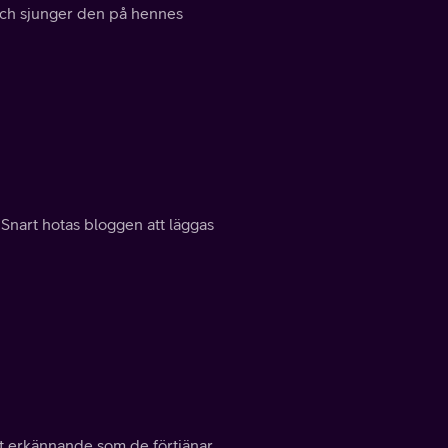
 och sjunger den på hennes
. Snart hotas bloggen att läggas
et erkännande som de förtjänar