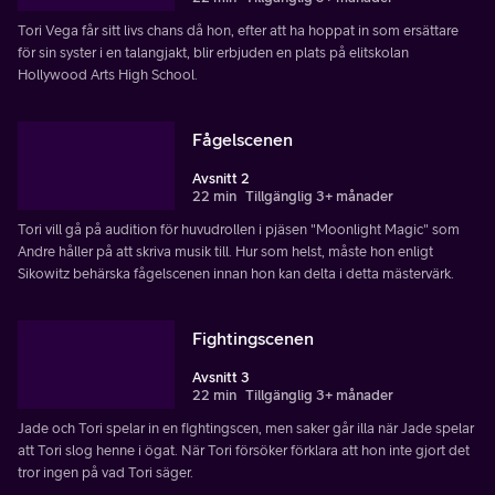
Tori Vega får sitt livs chans då hon, efter att ha hoppat in som ersättare
för sin syster i en talangjakt, blir erbjuden en plats på elitskolan
Hollywood Arts High School.
Fågelscenen
Avsnitt 2
22 min
Tillgänglig 3+ månader
Tori vill gå på audition för huvudrollen i pjäsen "Moonlight Magic" som
Andre håller på att skriva musik till. Hur som helst, måste hon enligt
Sikowitz behärska fågelscenen innan hon kan delta i detta mästervärk.
Fightingscenen
Avsnitt 3
22 min
Tillgänglig 3+ månader
Jade och Tori spelar in en fightingscen, men saker går illa när Jade spelar
att Tori slog henne i ögat. När Tori försöker förklara att hon inte gjort det
tror ingen på vad Tori säger.