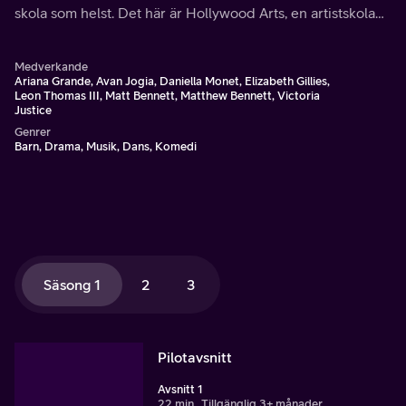
skola som helst. Det här är Hollywood Arts, en artistskola
där galet talangfulla studenter får lära sig att bli riktiga
artister
Medverkande
Ariana Grande, Avan Jogia, Daniella Monet, Elizabeth Gillies,
Leon Thomas III, Matt Bennett, Matthew Bennett, Victoria
Justice
Genrer
Barn, Drama, Musik, Dans, Komedi
Säsong 1
2
3
Pilotavsnitt
Avsnitt 1
22 min
Tillgänglig 3+ månader