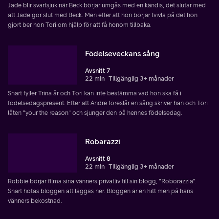
Jade blir svartsjuk när Beck börjar umgås med en kändis, det slutar med
att Jade gör slut med Beck. Men efter att hon börjar tvivla på det hon
gjort ber hon Tori om hjälp för att få honom tillbaka.
Födelseveckans sång
Avsnitt 7
22 min
Tillgänglig 3+ månader
Snart fyller Trina år och Tori kan inte bestämma vad hon ska få i
födelsedagspresent. Efter att Andre föreslår en sång skriver han och Tori
låten "your the reason" och sjunger den på hennes födelsedag.
Robarazzi
Avsnitt 8
22 min
Tillgänglig 3+ månader
Robbie börjar filma sina vänners privatliv till sin blogg, "Roborazzia".
Snart hotas bloggen att läggas ner. Bloggen är en hitt men på hans
vänners bekostnad.