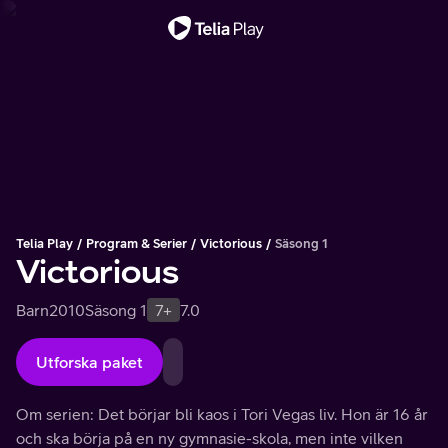
Viktigt meddelande
Telia Play
Program & Serier
Victorious
Säsong 1
Victorious
Barn
2010
Säsong 1
7+
7.0
Utforska paket
Om serien: Det börjar bli kaos i Tori Vegas liv. Hon är 16 år
och ska börja på en ny gymnasie-skola, men inte vilken