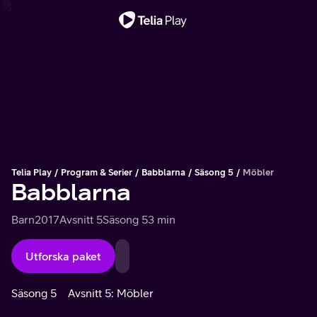
Viktigt meddelande
Telia Play
Program & Serier
Babblarna
Säsong 5
Möbler
Babblarna
Barn
2017
Avsnitt 5
Säsong 5
3 min
Utforska paket
Säsong 5
Avsnitt 5: Möbler