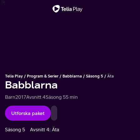
Viktigt meddelande
Telia Play
Program & Serier
Babblarna
Säsong 5
Äta
Babblarna
Barn
2017
Avsnitt 4
Säsong 5
5 min
Utforska paket
Säsong 5
Avsnitt 4: Äta