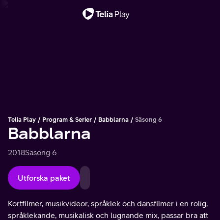
Viktigt meddelande
Telia Play
Program & Serier
Babblarna
Säsong 6
Babblarna
2018
Säsong 6
Utforska paket
Kortfilmer, musikvideor, språklek och dansfilmer i en rolig,
språklekande, musikalisk och lugnande mix, passar bra att