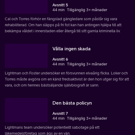
Avsnitt 5
44 min
Tillgänglig 3+ månader
Cal och Torres förhör en fängslad gängledare som påstår sig vara
rehabiliterad. Om han släpps på fri fot kan han antingen hjälpa till att
bekämpa våldet i innerstaden eller återgå till sitt gamla kriminella liv.
Vålla ingen skada
Avsnitt 6
44 min
Tillgänglig 3+ månader
Lightman och Foster undersöker en försvunnen elvaårig flicka. Loker och
Torres måste avgöra om en känd fredsaktivist är den hon utger sig för att
vara, och om hennes bästsäljande självbiografi är sann.
Den bästa policyn
Avsnitt 7
44 min
Tillgänglig 3+ månader
Lightmans team undersöker potentiellt sabotage på ett
läkemedelsföretag som ägs av en vän.