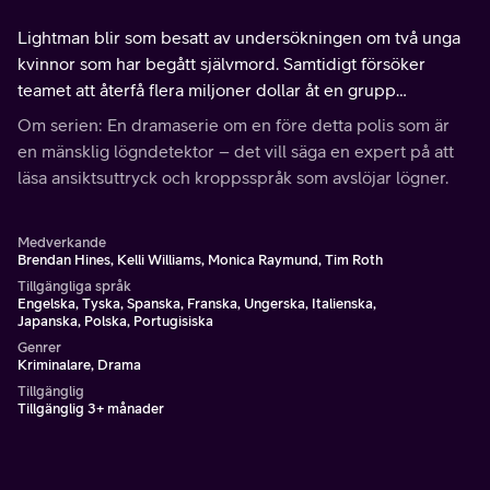
Lightman blir som besatt av undersökningen om två unga
kvinnor som har begått självmord. Samtidigt försöker
teamet att återfå flera miljoner dollar åt en grupp
investerare som svindlats i ett investeringsbedrägeri.
Om serien: En dramaserie om en före detta polis som är
en mänsklig lögndetektor – det vill säga en expert på att
läsa ansiktsuttryck och kroppsspråk som avslöjar lögner.
Medverkande
Brendan Hines, Kelli Williams, Monica Raymund, Tim Roth
Tillgängliga språk
Engelska, Tyska, Spanska, Franska, Ungerska, Italienska,
Japanska, Polska, Portugisiska
Genrer
Kriminalare, Drama
Tillgänglig
Tillgänglig 3+ månader