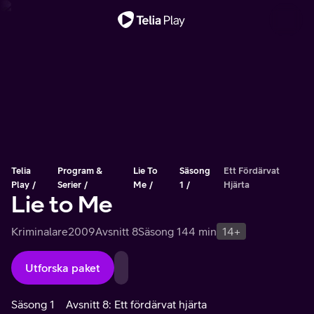
Viktigt meddelande
Telia
Program &
Lie To
Säsong
Ett Fördärvat
Play
Serier
Me
1
Hjärta
Lie to Me
Kriminalare
2009
Avsnitt 8
Säsong 1
44 min
14+
Utforska paket
Säsong 1
Avsnitt 8: Ett fördärvat hjärta