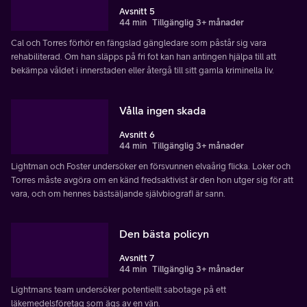
Avsnitt 5
44 min
Tillgänglig 3+ månader
Cal och Torres förhör en fängslad gängledare som påstår sig vara
rehabiliterad. Om han släpps på fri fot kan han antingen hjälpa till att
bekämpa våldet i innerstaden eller återgå till sitt gamla kriminella liv.
Vålla ingen skada
Avsnitt 6
44 min
Tillgänglig 3+ månader
Lightman och Foster undersöker en försvunnen elvaårig flicka. Loker och
Torres måste avgöra om en känd fredsaktivist är den hon utger sig för att
vara, och om hennes bästsäljande självbiografi är sann.
Den bästa policyn
Avsnitt 7
44 min
Tillgänglig 3+ månader
Lightmans team undersöker potentiellt sabotage på ett
läkemedelsföretag som ägs av en vän.