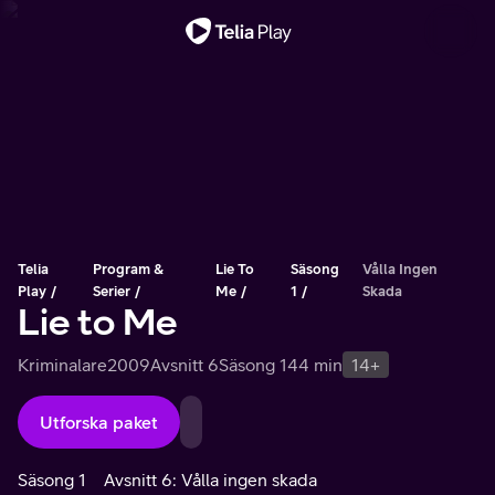
Viktigt meddelande
Telia
Program &
Lie To
Säsong
Vålla Ingen
Play
Serier
Me
1
Skada
Lie to Me
Kriminalare
2009
Avsnitt 6
Säsong 1
44 min
14+
Utforska paket
Säsong 1
Avsnitt 6: Vålla ingen skada