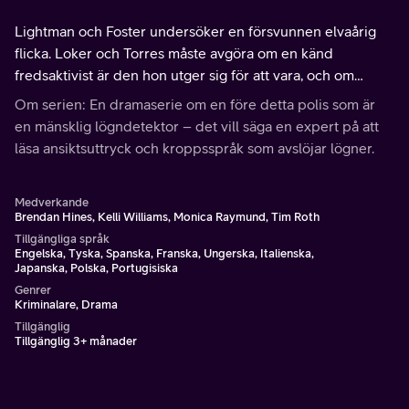
Lightman och Foster undersöker en försvunnen elvaårig
flicka. Loker och Torres måste avgöra om en känd
fredsaktivist är den hon utger sig för att vara, och om
hennes bästsäljande självbiografi är sann.
Om serien: En dramaserie om en före detta polis som är
en mänsklig lögndetektor – det vill säga en expert på att
läsa ansiktsuttryck och kroppsspråk som avslöjar lögner.
Medverkande
Brendan Hines, Kelli Williams, Monica Raymund, Tim Roth
Tillgängliga språk
Engelska, Tyska, Spanska, Franska, Ungerska, Italienska,
Japanska, Polska, Portugisiska
Genrer
Kriminalare, Drama
Tillgänglig
Tillgänglig 3+ månader