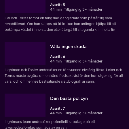
Avsnitt 5
44 min
Tillgänglig 3+ månader
Cal och Torres förhör en fängslad gängledare som påstår sig vara
rehabiliterad. Om han släpps på fri fot kan han antingen hjälpa till att
bekämpa våldet i innerstaden eller återgå till sitt gamla kriminella liv.
Vålla ingen skada
Avsnitt 6
44 min
Tillgänglig 3+ månader
Lightman och Foster undersöker en försvunnen elvaårig flicka. Loker och
Torres måste avgöra om en känd fredsaktivist är den hon utger sig för att
vara, och om hennes bästsäljande självbiografi är sann.
Den bästa policyn
Avsnitt 7
44 min
Tillgänglig 3+ månader
Lightmans team undersöker potentiellt sabotage på ett
läkemedelsföretag som ägs av en vän.