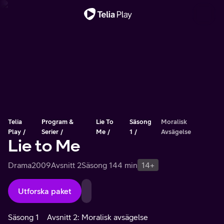
Viktigt meddelande
Telia
Program &
Lie To
Säsong
Moralisk
Play
Serier
Me
1
Avsägelse
Lie to Me
Drama
2009
Avsnitt 2
Säsong 1
44 min
14+
Utforska paket
Säsong 1
Avsnitt 2: Moralisk avsägelse