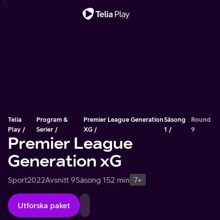
Viktigt meddelande
Telia
Program &
Premier League Generation
Säsong
Round
Play
Serier
XG
1
9
Premier League
Generation xG
Sport
2022
Avsnitt 9
Säsong 1
52 min
7+
Utforska paket