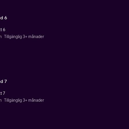
d 6
t 6
n
Tillgänglig 3+ månader
d 7
t 7
n
Tillgänglig 3+ månader