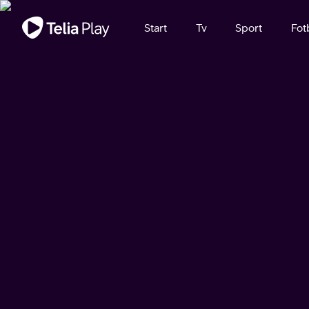
Viktigt meddelande
Start
Tv
Sport
Fot