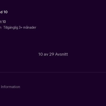
d 10
tt 10
n
Tillgänglig 3+ månader
10 av 29 Avsnitt
Information
Kontakta Telia
Om tjänsten