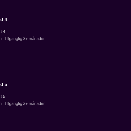
d 4
t 4
n
Tillgänglig 3+ månader
d 5
t 5
n
Tillgänglig 3+ månader