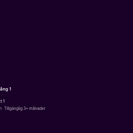
ång 1
t 1
n
Tillgänglig 3+ månader