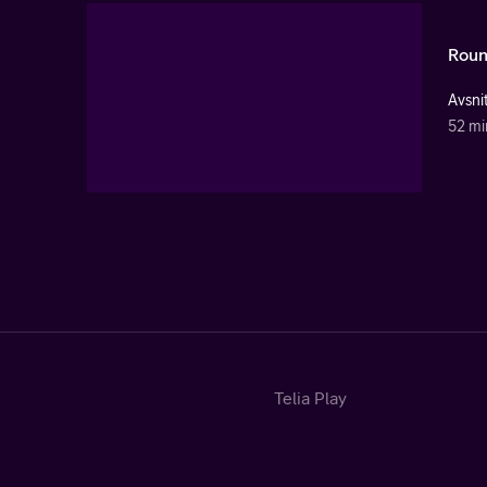
Roun
Avsni
52 mi
Telia Play
Start
Tv