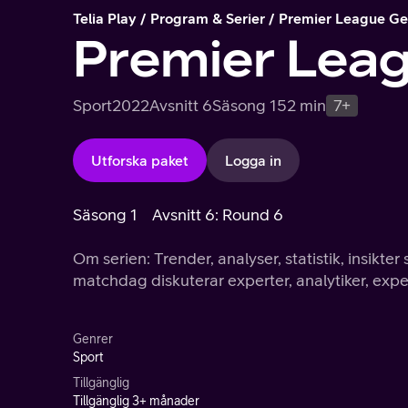
Telia Play
Program & Serier
Premier League Ge
Premier Lea
Sport
2022
Avsnitt 6
Säsong 1
52 min
7+
Utforska paket
Logga in
Säsong 1
Avsnitt 6: Round 6
Om serien: Trender, analyser, statistik, insikter
matchdag diskuterar experter, analytiker, expert
Genrer
Sport
Tillgänglig
Tillgänglig 3+ månader