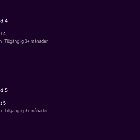
d 4
t 4
n
Tillgänglig 3+ månader
d 5
t 5
n
Tillgänglig 3+ månader