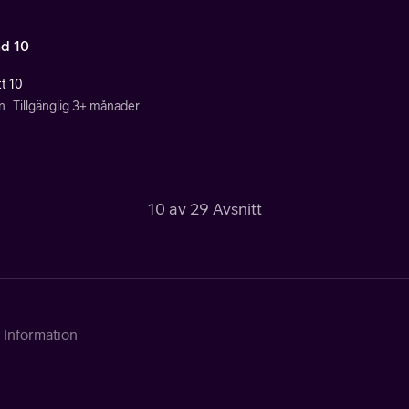
d 10
tt 10
n
Tillgänglig 3+ månader
10 av 29 Avsnitt
Information
Kontakta Telia
Om tjänsten