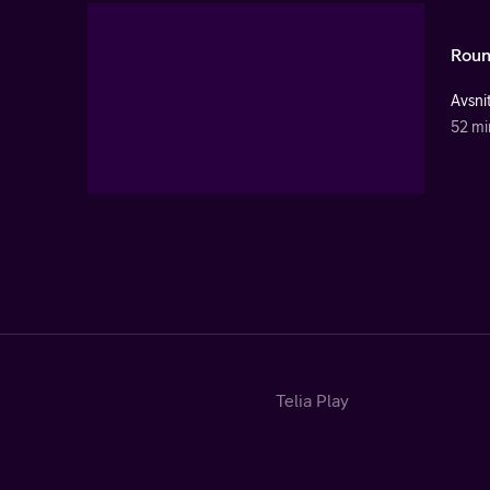
Roun
Avsni
52 mi
Telia Play
Start
Tv