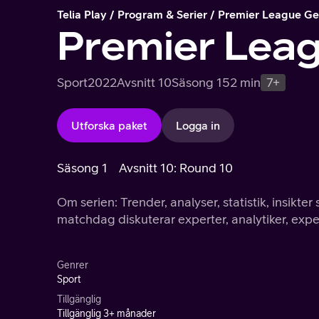
Telia Play
Program & Serier
Premier League Ge
Premier Lea
Sport
2022
Avsnitt 10
Säsong 1
52 min
7+
Utforska paket
Logga in
Säsong 1
Avsnitt 10: Round 10
Om serien: Trender, analyser, statistik, insikter
matchdag diskuterar experter, analytiker, expert
Genrer
Sport
Tillgänglig
Tillgänglig 3+ månader