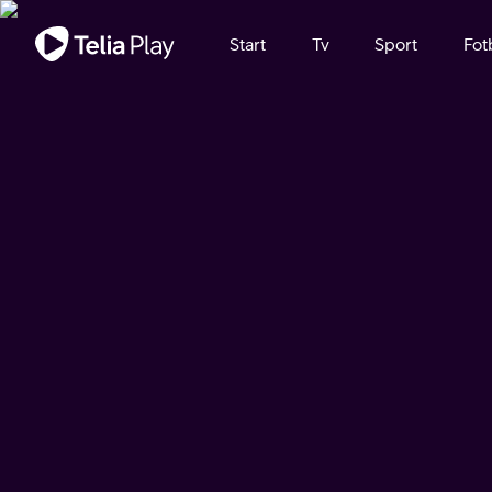
Viktigt meddelande
Start
Tv
Sport
Fot