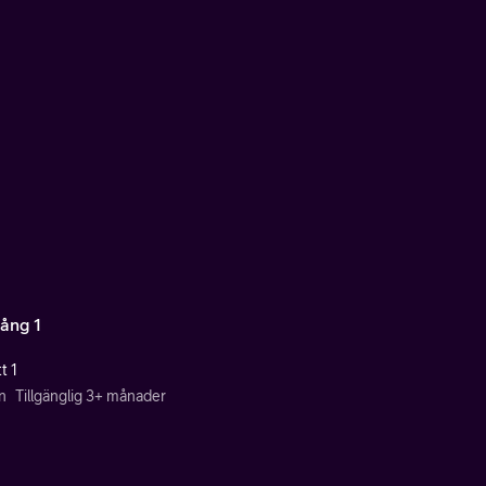
ång 1
t 1
n
Tillgänglig 3+ månader