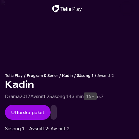
Viktigt meddelande
Telia Play
Program & Serier
Kadin
Säsong 1
Avsnitt 2
Kadin
Drama
2017
Avsnitt 2
Säsong 1
43 min
16+
6.7
Utforska paket
Säsong 1
Avsnitt 2: Avsnitt 2