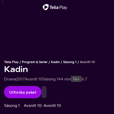
Viktigt meddelande
Telia Play
Program & Serier
Kadin
Säsong 1
Avsnitt 10
Kadin
Drama
2017
Avsnitt 10
Säsong 1
44 min
16+
6.7
Utforska paket
Säsong 1
Avsnitt 10: Avsnitt 10