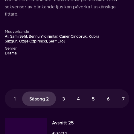
sekvenser av blinkande ljus kan påverka ljuskänsliga
tittare.
Medverkande
Ali Sami Sefil, Bennu Yıldırımlar, Caner Cindoruk, Kübra
Süzgün, Özge Özpirinççi, Şerif Erol
Genrer
Drama
1
Säsong 2
3
4
5
6
7
Avsnitt 25
Avsnitt 1