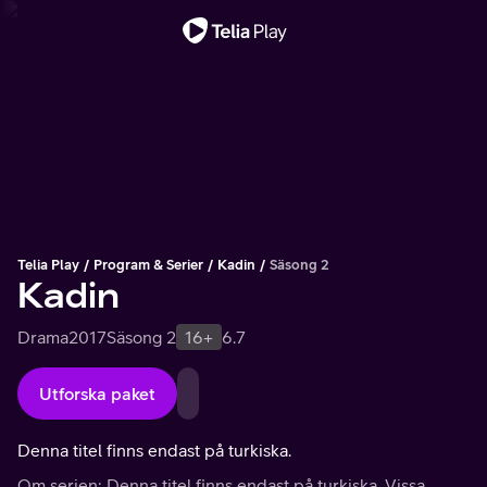
Viktigt meddelande
Telia Play
Program & Serier
Kadin
Säsong 2
Kadin
Drama
2017
Säsong 2
16+
6.7
Utforska paket
Denna titel finns endast på turkiska.
Om serien: Denna titel finns endast på turkiska. Vissa