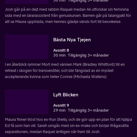
30 min
Tillgänglig 3+ månader
Josh går på en dejt med rabbin Raquel medan Ali utforskar sin feminina
sida med en lärarassistent från genuskursen. Barnen går på talangjakt för
att se Maura uppträda, men hennes glädje vänds fort till besvikelse.
Bästa Nya Tjejen
Avsnitt 8
30 min
Tillgänglig 3+ månader
I en återblick rymmer Mort med vännen Mark (Bradley Whitford) till en
retreat i skogen för transvestiter, och blir fängslad av en mycket
accepterande kvinna som heter Connie (Michaela Watkins).
Lyft Blicken
Avsnitt 9
29 min
Tillgänglig 3+ månader
Maura finner tröst hos ex-frun Shelly, och de gör upp en plan för att hjälpa
Ed få som han vill. Sarah umgås med sin ex-make och börjar ifrågasätta
separationen, medan Raquel äntligen når fram till Josh.