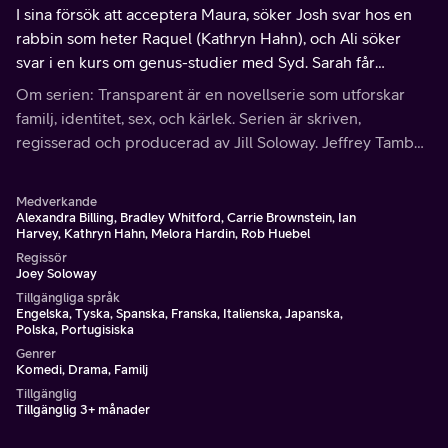
I sina försök att acceptera Maura, söker Josh svar hos en
rabbin som heter Raquel (Kathryn Hahn), och Ali söker
svar i en kurs om genus-studier med Syd. Sarah får
besvara frågor från sina barn som träffar Maura för första
Om serien: Transparent är en novellserie som utforskar
gången.
familj, identitet, sex, och kärlek. Serien är skriven,
regisserad och producerad av Jill Soloway. Jeffrey Tambor
spelar Maura, en 70-årig transgenderkvinna i början av sin
transition.
Medverkande
Alexandra Billing, Bradley Whitford, Carrie Brownstein, Ian
Harvey, Kathryn Hahn, Melora Hardin, Rob Huebel
Regissör
Joey Soloway
Tillgängliga språk
Engelska, Tyska, Spanska, Franska, Italienska, Japanska,
Polska, Portugisiska
Genrer
Komedi, Drama, Familj
Tillgänglig
Tillgänglig 3+ månader