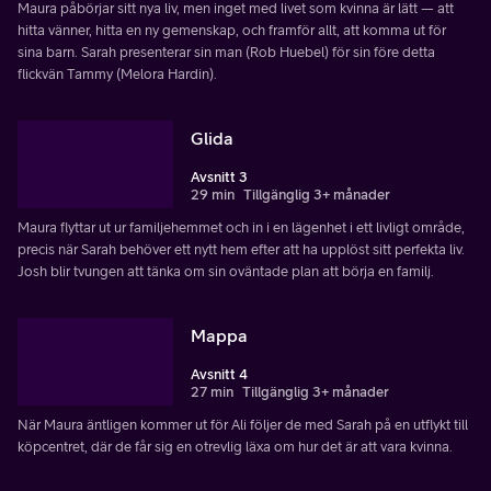
Maura påbörjar sitt nya liv, men inget med livet som kvinna är lätt — att
hitta vänner, hitta en ny gemenskap, och framför allt, att komma ut för
sina barn. Sarah presenterar sin man (Rob Huebel) för sin före detta
flickvän Tammy (Melora Hardin).
Glida
Avsnitt 3
29 min
Tillgänglig 3+ månader
Maura flyttar ut ur familjehemmet och in i en lägenhet i ett livligt område,
precis när Sarah behöver ett nytt hem efter att ha upplöst sitt perfekta liv.
Josh blir tvungen att tänka om sin oväntade plan att börja en familj.
Mappa
Avsnitt 4
27 min
Tillgänglig 3+ månader
När Maura äntligen kommer ut för Ali följer de med Sarah på en utflykt till
köpcentret, där de får sig en otrevlig läxa om hur det är att vara kvinna.