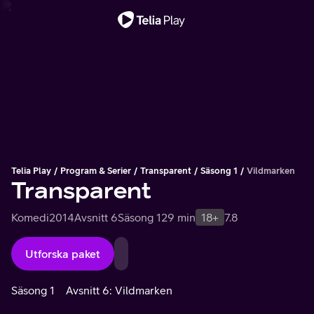
Viktigt meddelande
Telia Play
Program & Serier
Transparent
Säsong 1
Vildmarken
Transparent
Komedi
2014
Avsnitt 6
Säsong 1
29 min
18+
7.8
Utforska paket
Säsong 1
Avsnitt 6: Vildmarken