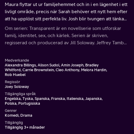
Maura flyttar ut ur familjehemmet och in i en lägenhet i ett
livligt område, precis när Sarah behöver ett nytt hem efter
att ha upplöst sitt perfekta liv. Josh blir tvungen att tänka
om sin oväntade plan att börja en familj.
Om serien: Transparent är en novellserie som utforskar
familj, identitet, sex, och kärlek. Serien är skriven,
regisserad och producerad av Jill Soloway. Jeffrey Tambor
spelar Maura, en 70-årig transgenderkvinna i början av sin
transition.
Medverkande
Alexandra Billings, Alison Sudol, Amin Joseph, Bradley
Whitford, Carrie Brownstein, Cleo Anthony, Melora Hardin,
Rob Huebel
Regissör
Joey Soloway
Tillgängliga språk
Engelska, Tyska, Spanska, Franska, Italienska, Japanska,
Polska, Portugisiska
Genrer
Komedi, Drama
Tillgänglig
Tillgänglig 3+ månader