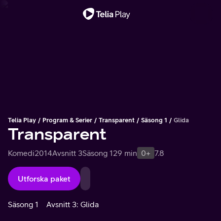
Viktigt meddelande
Telia Play
Program & Serier
Transparent
Säsong 1
Glida
Transparent
Komedi
2014
Avsnitt 3
Säsong 1
29 min
0+
7.8
Utforska paket
Säsong 1
Avsnitt 3: Glida