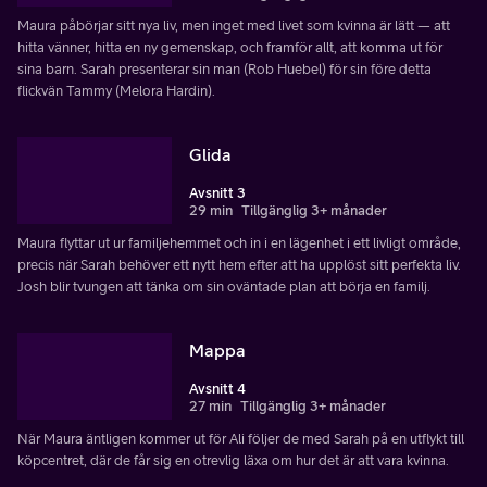
Maura påbörjar sitt nya liv, men inget med livet som kvinna är lätt — att
hitta vänner, hitta en ny gemenskap, och framför allt, att komma ut för
sina barn. Sarah presenterar sin man (Rob Huebel) för sin före detta
flickvän Tammy (Melora Hardin).
Glida
Avsnitt 3
29 min
Tillgänglig 3+ månader
Maura flyttar ut ur familjehemmet och in i en lägenhet i ett livligt område,
precis när Sarah behöver ett nytt hem efter att ha upplöst sitt perfekta liv.
Josh blir tvungen att tänka om sin oväntade plan att börja en familj.
Mappa
Avsnitt 4
27 min
Tillgänglig 3+ månader
När Maura äntligen kommer ut för Ali följer de med Sarah på en utflykt till
köpcentret, där de får sig en otrevlig läxa om hur det är att vara kvinna.