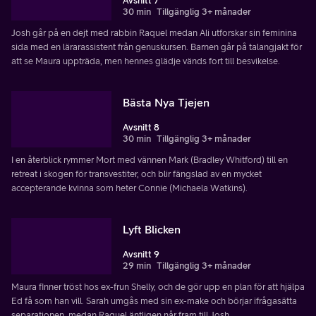
Avsnitt 7
30 min
Tillgänglig 3+ månader
Josh går på en dejt med rabbin Raquel medan Ali utforskar sin feminina
sida med en lärarassistent från genuskursen. Barnen går på talangjakt för
att se Maura uppträda, men hennes glädje vänds fort till besvikelse.
Bästa Nya Tjejen
Avsnitt 8
30 min
Tillgänglig 3+ månader
I en återblick rymmer Mort med vännen Mark (Bradley Whitford) till en
retreat i skogen för transvestiter, och blir fängslad av en mycket
accepterande kvinna som heter Connie (Michaela Watkins).
Lyft Blicken
Avsnitt 9
29 min
Tillgänglig 3+ månader
Maura finner tröst hos ex-frun Shelly, och de gör upp en plan för att hjälpa
Ed få som han vill. Sarah umgås med sin ex-make och börjar ifrågasätta
separationen, medan Raquel äntligen når fram till Josh.