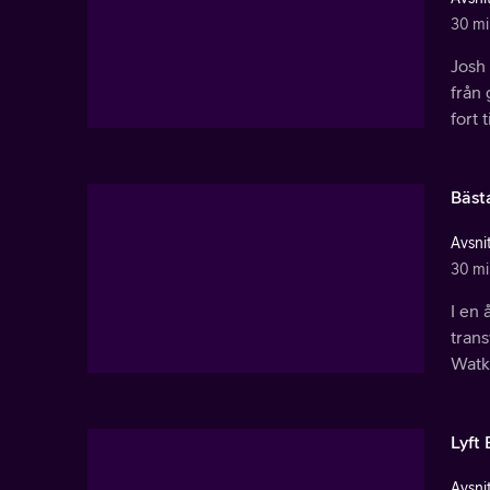
30 mi
Josh 
från
fort 
Bäst
Avsnit
30 mi
I en 
tran
Watki
Lyft 
Avsnit