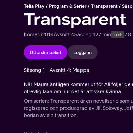
Telia Play
Program & Serier
Transparent
Säso
Transparent
Komedi
2014
Avsnitt 4
Säsong 1
27 min
16+
7.8
Utforska paket
Logga in
Säsong 1
Avsnitt 4: Mappa
När Maura äntligen kommer ut för Ali följer de m
otrevlig läxa om hur det är att vara kvinna.
Om serien: Transparent är en novellserie som utf
regisserad och producerad av Jill Soloway. Je
början av sin transition.