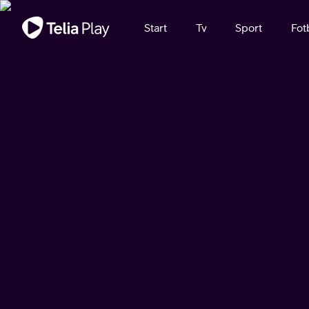
Viktigt meddelande
Start
Tv
Sport
Fot