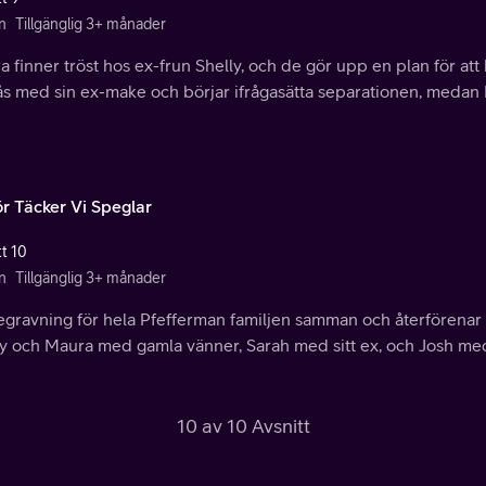
n
Tillgänglig 3+ månader
 finner tröst hos ex-frun Shelly, och de gör upp en plan för att 
s med sin ex-make och börjar ifrågasätta separationen, medan Ra
ör Täcker Vi Speglar
tt 10
n
Tillgänglig 3+ månader
egravning för hela Pfefferman familjen samman och återförenar 
ly och Maura med gamla vänner, Sarah med sitt ex, och Josh med
10 av 10 Avsnitt