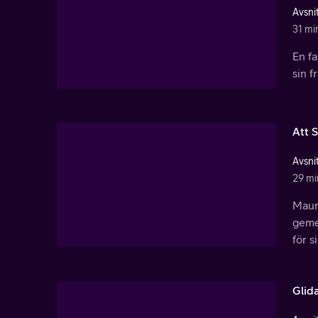
Avsnit
31 mi
En fa
sin f
Att 
Avsnit
29 mi
Maura
gemen
för s
Glid