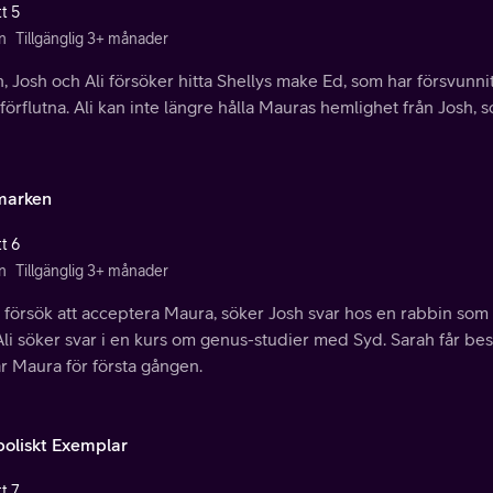
t 5
n
Tillgänglig 3+ månader
, Josh och Ali försöker hitta Shellys make Ed, som har försvunnit, 
förflutna. Ali kan inte längre hålla Mauras hemlighet från Josh, 
marken
t 6
n
Tillgänglig 3+ månader
a försök att acceptera Maura, söker Josh svar hos en rabbin som
li söker svar i en kurs om genus-studier med Syd. Sarah får bes
ar Maura för första gången.
oliskt Exemplar
t 7