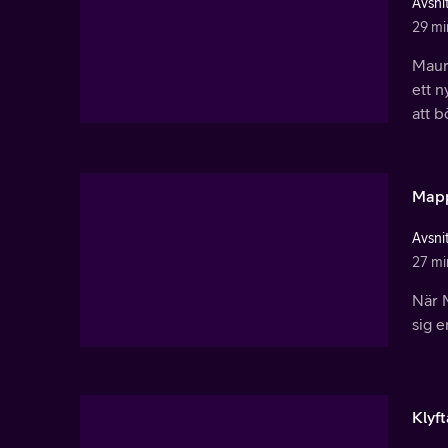
Avsnit
29 mi
Maura
ett n
att b
Map
Avsnit
27 mi
När M
sig e
Klyft