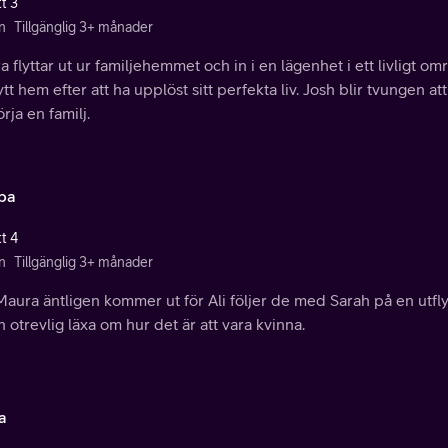
t 3
n
Tillgänglig 3+ månader
 flyttar ut ur familjehemmet och in i en lägenhet i ett livligt o
ytt hem efter att ha upplöst sitt perfekta liv. Josh blir tvungen 
örja en familj.
pa
t 4
n
Tillgänglig 3+ månader
aura äntligen kommer ut för Ali följer de med Sarah på en utflyk
n otrevlig läxa om hur det är att vara kvinna.
a