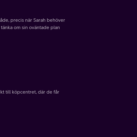
mråde, precis när Sarah behöver
att tänka om sin oväntade plan
t till köpcentret, där de får