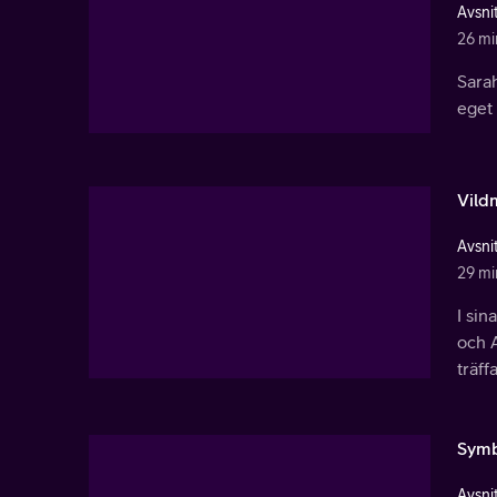
Avsnit
26 mi
Sarah
eget 
Vild
Avsnit
29 mi
I sin
och A
träff
Symb
Avsnit