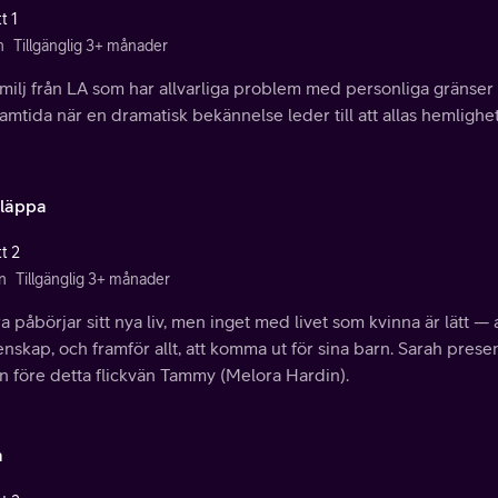
t 1
n
Tillgänglig 3+ månader
milj från LA som har allvarliga problem med personliga gränser if
ramtida när en dramatisk bekännelse leder till att allas hemligh
Släppa
t 2
n
Tillgänglig 3+ månader
 påbörjar sitt nya liv, men inget med livet som kvinna är lätt — a
skap, och framför allt, att komma ut för sina barn. Sarah pres
in före detta flickvän Tammy (Melora Hardin).
a