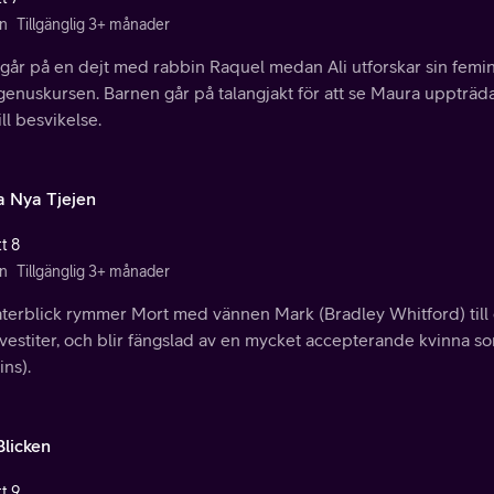
n
Tillgänglig 3+ månader
går på en dejt med rabbin Raquel medan Ali utforskar sin femin
 genuskursen. Barnen går på talangjakt för att se Maura uppträ
till besvikelse.
a Nya Tjejen
t 8
n
Tillgänglig 3+ månader
återblick rymmer Mort med vännen Mark (Bradley Whitford) till e
svestiter, och blir fängslad av en mycket accepterande kvinna 
ns).
Blicken
t 9