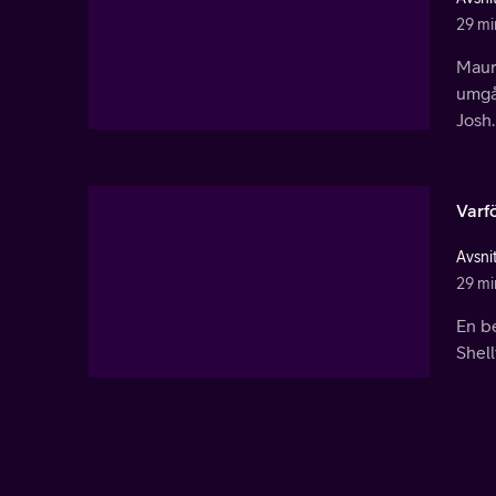
29 mi
Maura
umgå
Josh.
Varf
Avsni
29 mi
En b
Shel