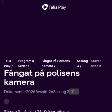
Viktigt meddelande
Telia
Program &
Fångat På Polisens
Säsong
Kräver
Play
Serier
Kamera
3
Bitcoin
Fångat på polisens
kamera
Dokumentär
2026
Avsnitt 26
Säsong 3
11+
Säsong 3
Avsnitt 26: Kräver bitcoin