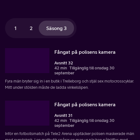
1
2
Säsong 3
Fångat på polisens kamera
Avsnitt 32
42 min
Tillgänglig till onsdag 30
september
Fyra män bryter sig in i en butik i Trelleborg och stjäl sex motocrosscyklar.
Mitt under stölden måste de ladda vinkelslipen.
Fångat på polisens kamera
Avsnitt 31
42 min
Tillgänglig till onsdag 30
september
Inför en fotbollsmatch på Tele2 Arena upptäcker polisen maskerade män
med pyroteknik. I en matbutik spårar en man ur när han påträffas med