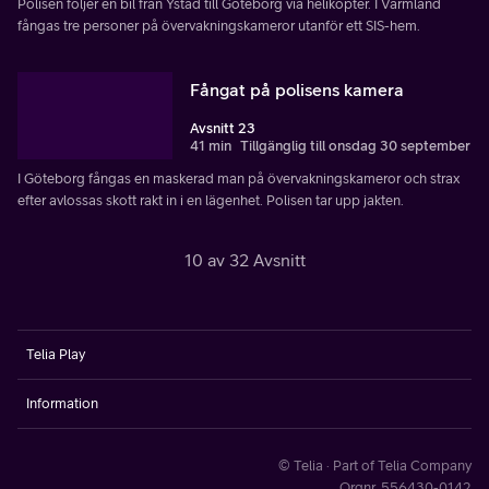
Polisen följer en bil från Ystad till Göteborg via helikopter. I Värmland
fångas tre personer på övervakningskameror utanför ett SIS-hem.
Fångat på polisens kamera
Avsnitt 23
41 min
Tillgänglig till onsdag 30 september
I Göteborg fångas en maskerad man på övervakningskameror och strax
efter avlossas skott rakt in i en lägenhet. Polisen tar upp jakten.
10 av 32 Avsnitt
Telia Play
Information
© Telia · Part of Telia Company
Orgnr. 556430-0142