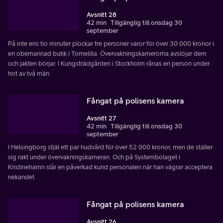
Avsnitt 28
42 min
Tillgänglig till onsdag 30
september
På inte ens tio minuter plockar tre personer varor för över 30 000 kronor i
en obemannad butik i Tomelilla. Övervakningskamerorna avslöjar dem
och jakten börjar. I Kungsträdgården i Stockholm rånas en person under
hot av två män.
Fångat på polisens kamera
Avsnitt 27
42 min
Tillgänglig till onsdag 30
september
I Helsingborg stjäl ett par hudvård för över 52 000 kronor, men de ställer
sig rakt under övervakningskameran. Och på Systembolaget i
Kristinehamn slår en påverkad kund personalen när han vägrar acceptera
nekandet.
Fångat på polisens kamera
Avsnitt 26