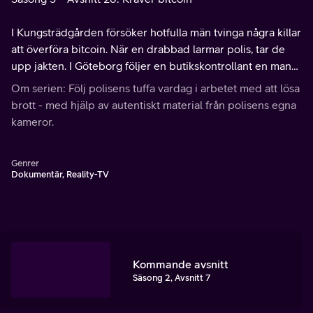
I Kungsträdgården försöker hotfulla män tvinga några killar
att överföra bitcoin. När en drabbad larmar polis, tar de
upp jakten. I Göteborg följer en butikskontrollant en man
som plockar på sig varor och försöker smita med varor för
Om serien: Följ polisens tuffa vardag i arbetet med att lösa
8 200 kronor.
brott - med hjälp av autentiskt material från polisens egna
kameror.
Genrer
Dokumentär, Reality-TV
Kommande avsnitt
Säsong 2, Avsnitt 7