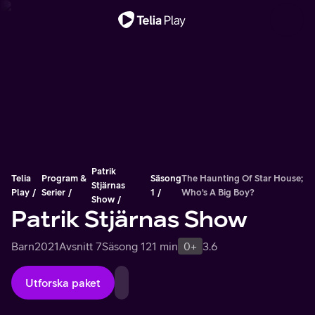
Viktigt meddelande
Patrik
Telia
Program &
Säsong
The Haunting Of Star House;
Stjärnas
Play
Serier
1
Who’s A Big Boy?
Show
Patrik Stjärnas Show
Barn
2021
Avsnitt 7
Säsong 1
21 min
0+
3.6
Utforska paket