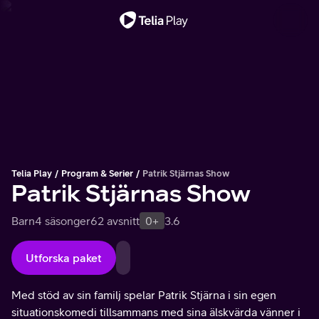
Viktigt meddelande
Telia Play
Program & Serier
Patrik Stjärnas Show
Patrik Stjärnas Show
Barn
4 säsonger
62 avsnitt
0+
3.6
Utforska paket
Med stöd av sin familj spelar Patrik Stjärna i sin egen
situationskomedi tillsammans med sina älskvärda vänner i