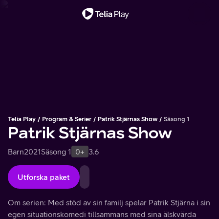
Viktigt meddelande
Telia Play
Program & Serier
Patrik Stjärnas Show
Säsong 1
Patrik Stjärnas Show
Barn
2021
Säsong 1
0+
3.6
Utforska paket
Om serien: Med stöd av sin familj spelar Patrik Stjärna i sin
egen situationskomedi tillsammans med sina älskvärda