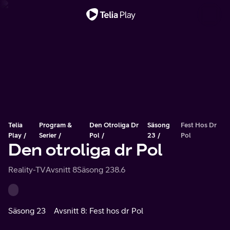
Viktigt meddelande
Telia
Program &
Den Otroliga Dr
Säsong
Fest Hos Dr
Play
Serier
Pol
23
Pol
Den otroliga dr Pol
Reality-TV
Avsnitt 8
Säsong 23
8.6
Säsong 23
Avsnitt 8: Fest hos dr Pol