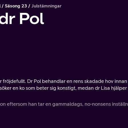
l
Säsong 23
Julstämningar
dr Pol
är fröjdefullt. Dr Pol behandlar en rens skadade hov innan
öker en ko som beter sig konstigt, medan dr Lisa hjälper
ension eftersom han tar en gammaldags, no-nonsens inställ