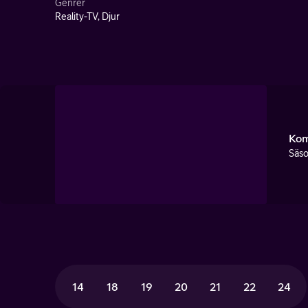
Genrer
Reality-TV, Djur
Kom
Säso
14
18
19
20
21
22
24