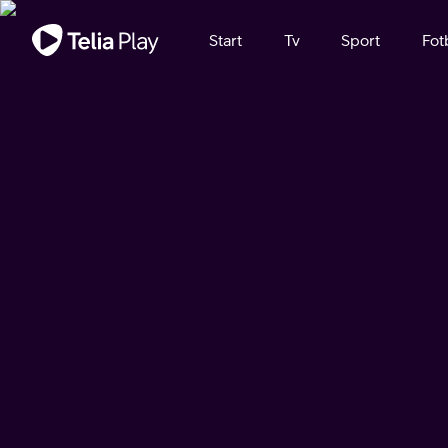
Viktigt meddelande
Start
Tv
Sport
Fot