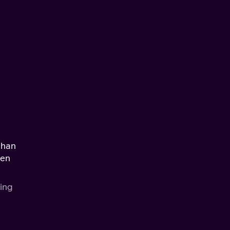
 han
 en
ning