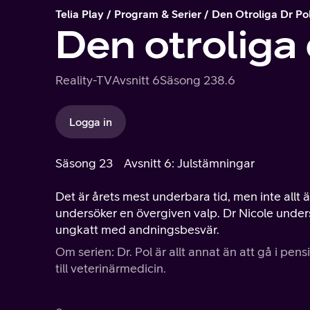
Telia Play
Program & Serier
Den Otroliga Dr Po
Den otroliga 
Reality-TV
Avsnitt 6
Säsong 23
8.6
Logga in
Säsong 23
Avsnitt 6: Julstämningar
Det är årets mest underbara tid, men inte allt 
undersöker en övergiven valp. Dr Nicole unders
ungkatt med andningsbesvär.
Om serien: Dr. Pol är allt annat än att gå i p
till veterinärmedicin.