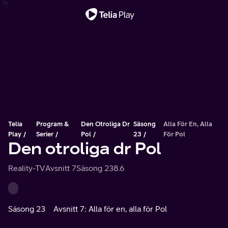
Viktigt meddelande
Telia
Program &
Den Otroliga Dr
Säsong
Alla För En, Alla
Play
Serier
Pol
23
För Pol
Den otroliga dr Pol
Reality-TV
Avsnitt 7
Säsong 23
8.6
Säsong 23
Avsnitt 7: Alla för en, alla för Pol