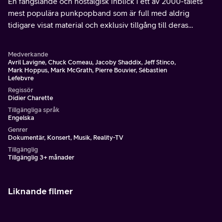
En fängslande och nostalgisk inblick i ett av 2000-talets
mest populära punkpopband som är full med aldrig
tidigare visat material och exklusiv tillgång till deras
utsålda världsturné 2024.
Medverkande
Avril Lavigne, Chuck Comeau, Jacoby Shaddix, Jeff Stinco,
Mark Hoppus, Mark McGrath, Pierre Bouvier, Sébastien
Lefebvre
Regissör
Didier Charette
Tillgängliga språk
Engelska
Genrer
Dokumentär, Konsert, Musik, Reality-TV
Tillgänglig
Tillgänglig 3+ månader
Liknande filmer