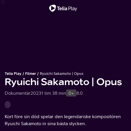
Viktigt meddelande
Telia Play
Filmer
Ryuichi Sakamoto | Opus
Ryuichi Sakamoto | Opus
Dokumentär
2023
1 tim 38 min
0+
8.0
Kort före sin död spelar den legendariske kompositören
Ryuichi Sakamoto in sina bästa stycken.