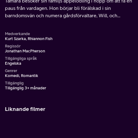
Tamara besöker sin familjs äppelodling i hopp om att få en
paus från vardagen. Hon börjar bli förälskad i sin
barndomsvän och numera gårdsförvaltare, Will, och
tillsammans gör de allt för att hålla odlingen vid liv.
Medverkande
Kurt Szarka, Rhiannon Fish
Regissör
Jonathan MacPherson
Tillgängliga språk
Engelska
Genrer
Komedi, Romantik
Tillgänglig
Tillgänglig 3+ månader
Liknande filmer