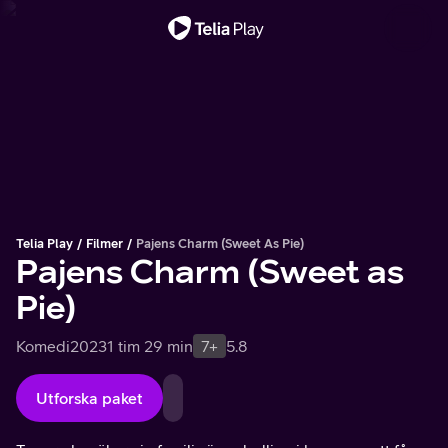
Viktigt meddelande
Telia Play
Filmer
Pajens Charm (Sweet As Pie)
Pajens Charm (Sweet as
Pie)
Komedi
2023
1 tim 29 min
7+
5.8
Utforska paket