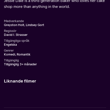
Jessie Dale is a third generation baker who loves her cake
shop more than anything in the world.
Medverkande
Greyston Holt, Lindsey Gort
Regissör
David I. Strasser
Tillgängliga språk
Engelska
Genrer
Komedi, Romantik
Tillgänglig
Tillgänglig 3+ månader
Liknande filmer