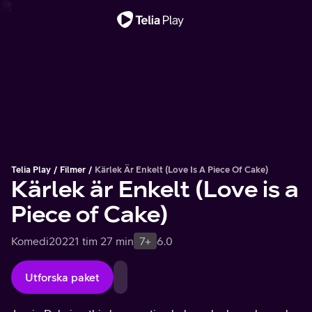
Viktigt meddelande
Telia Play
Filmer
Kärlek Är Enkelt (Love Is A Piece Of Cake)
Kärlek är Enkelt (Love is a
Piece of Cake)
Komedi
2022
1 tim 27 min
7+
6.0
Utforska paket